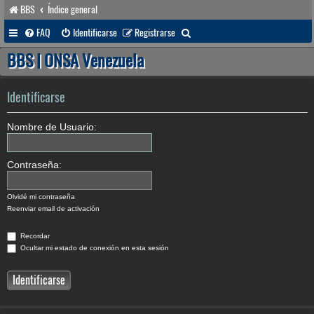
BBS
Índice general
B
FAQ
Identificarse
Registrarse
u
BBS | ONSA Venezuela
s
c
Identificarse
a
Nombre de Usuario:
r
Contraseña:
Olvidé mi contraseña
Reenviar email de activación
Recordar
Ocultar mi estado de conexión en esta sesión