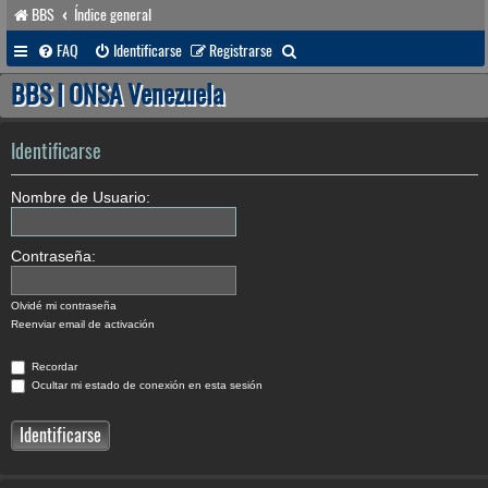
BBS
Índice general
B
FAQ
Identificarse
Registrarse
u
BBS | ONSA Venezuela
s
c
Identificarse
a
Nombre de Usuario:
r
Contraseña:
Olvidé mi contraseña
Reenviar email de activación
Recordar
Ocultar mi estado de conexión en esta sesión