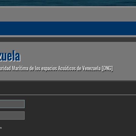
uela
uridad Marítima de los espacios Acuáticos de Venezuela [ONG]
ón