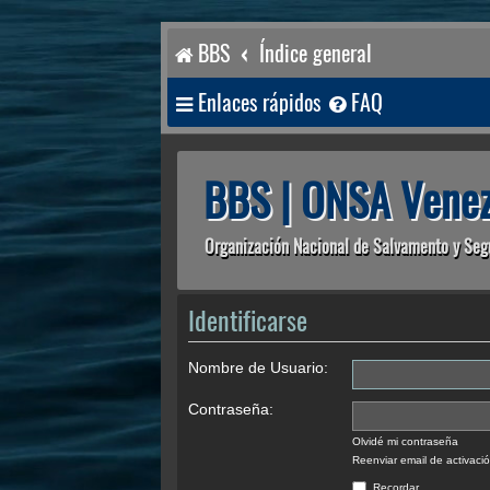
BBS
Índice general
Enlaces rápidos
FAQ
BBS | ONSA Venez
Organización Nacional de Salvamento y Seg
Identificarse
Nombre de Usuario:
Contraseña:
Olvidé mi contraseña
Reenviar email de activaci
Recordar