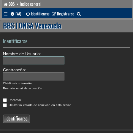
BBS
Índice general
B
FAQ
Identificarse
Registrarse
u
BBS | ONSA Venezuela
s
c
Identificarse
a
Nombre de Usuario:
r
Contraseña:
Olvidé mi contraseña
Reenviar email de activación
Recordar
Ocultar mi estado de conexión en esta sesión