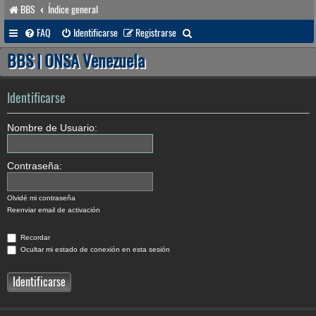
BBS
Índice general
B
FAQ
Identificarse
Registrarse
u
BBS | ONSA Venezuela
s
c
Identificarse
a
Nombre de Usuario:
r
Contraseña:
Olvidé mi contraseña
Reenviar email de activación
Recordar
Ocultar mi estado de conexión en esta sesión