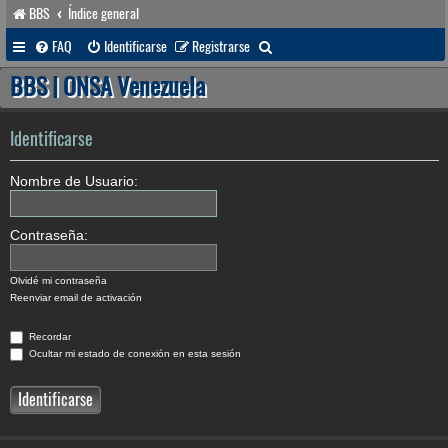
BBS
Índice general
B
FAQ
Identificarse
Registrarse
u
BBS | ONSA Venezuela
s
c
Identificarse
a
Nombre de Usuario:
r
Contraseña:
Olvidé mi contraseña
Reenviar email de activación
Recordar
Ocultar mi estado de conexión en esta sesión