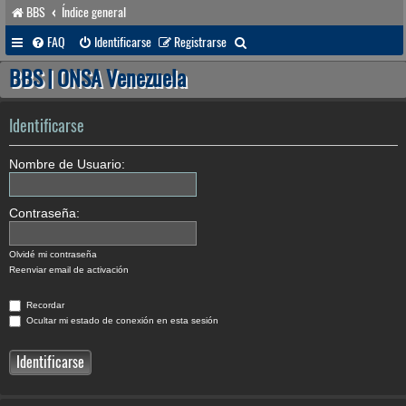
BBS
Índice general
B
FAQ
Identificarse
Registrarse
u
BBS | ONSA Venezuela
s
c
Identificarse
a
Nombre de Usuario:
r
Contraseña:
Olvidé mi contraseña
Reenviar email de activación
Recordar
Ocultar mi estado de conexión en esta sesión