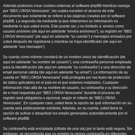
Además podemos crear cookies externas al software phpBB mientras navega
por “BBS | ONSA Venezuela”, las cuales exceden el alcance de este
documento que solamente se refiere a las páginas creadas por el software
phpBB. La segunda vía mediante la que obtenemos su información es
mediante lo que usted envía. Esto puede ser, y no limitado a: envíos como
usuario anónimo (de aquí en adelante “envíos anónimos”), su registro en “BBS
| ONSA Venezuela” (de aquí en adelante “su cuenta”) y mensajes enviados por
usted después de registrarse y mientras se haya identificado (de aquí en
adelante “sus mensajes”).
Su cuenta como mínimo constará de un nombre único de identificación (de
aquí en adelante “su nombre de usuario”), una contraseña personal empleada
para la identificación (de aquí en adelante “su contraseña”) y una dirección de
email personal válida (de aquí en adelante “su email”). La información de su
cuenta en “BBS | ONSA Venezuela” está protegida por las leyes de protección
de datos aplicables en el país en el que estamos instalados. Cualquier
información más allá de su nombre de usuario, su contraseña y su dirección
de e-mail requerida por “BBS | ONSA Venezuela” durante el proceso de
registro será obligatoria u opcional, según el criterio de “BBS | ONSA
Venezuela”. En cualquier caso, usted tiene la opción de qué información en su
cuenta será públicamente exhibida. Además, en su cuenta, usted tiene la
opción de activar o desactivar los emails generados automáticamente por el
software phpBB.
Su contraseña está encriptada (cifrado de una vía) por lo tanto está segura. Sin
embargo, se recomienda que no emplee la misma contraseña en diferentes