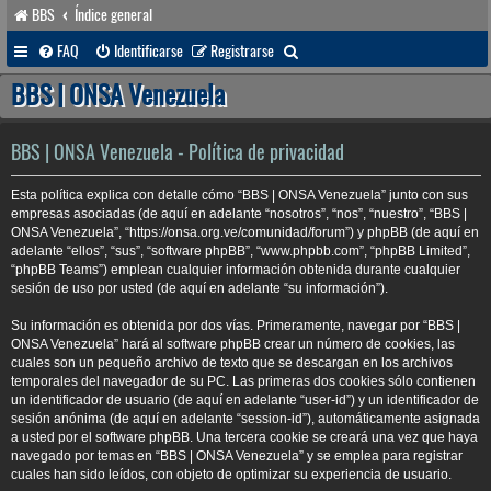
BBS
Índice general
B
FAQ
Identificarse
Registrarse
u
BBS | ONSA Venezuela
s
c
BBS | ONSA Venezuela - Política de privacidad
a
Esta política explica con detalle cómo “BBS | ONSA Venezuela” junto con sus
r
empresas asociadas (de aquí en adelante “nosotros”, “nos”, “nuestro”, “BBS |
ONSA Venezuela”, “https://onsa.org.ve/comunidad/forum”) y phpBB (de aquí en
adelante “ellos”, “sus”, “software phpBB”, “www.phpbb.com”, “phpBB Limited”,
“phpBB Teams”) emplean cualquier información obtenida durante cualquier
sesión de uso por usted (de aquí en adelante “su información”).
Su información es obtenida por dos vías. Primeramente, navegar por “BBS |
ONSA Venezuela” hará al software phpBB crear un número de cookies, las
cuales son un pequeño archivo de texto que se descargan en los archivos
temporales del navegador de su PC. Las primeras dos cookies sólo contienen
un identificador de usuario (de aquí en adelante “user-id”) y un identificador de
sesión anónima (de aquí en adelante “session-id”), automáticamente asignada
a usted por el software phpBB. Una tercera cookie se creará una vez que haya
navegado por temas en “BBS | ONSA Venezuela” y se emplea para registrar
cuales han sido leídos, con objeto de optimizar su experiencia de usuario.