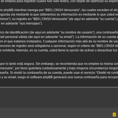
 emplea para registrar cuales han sido leídos, con objeto de optimizar su experi
re phpBB mientras navega por “BBS | ONSA Venezuela”, las cuales exceden el alc
egunda vía mediante la que obtenemos su información es mediante lo que usted env
nimos”), su registro en “BBS | ONSA Venezuela” (de aquí en adelante “su cuenta”
í en adelante “sus mensajes”).
 de identificación (de aquí en adelante “su nombre de usuario”), una contraseña 
ail personal válida (de aquí en adelante “su email”). La información de su cuenta
 en el que estamos instalados. Cualquier información más allá de su nombre de usu
oceso de registro será obligatoria u opcional, según el criterio de “BBS | ONSA Ve
 exhibida. Además, en su cuenta, usted tiene la opción de activar o desactivar l
) por lo tanto está segura. Sin embargo, se recomienda que no emplee la misma co
enezuela”, por favor guárdela cuidadosamente y bajo ninguna circunstancia ning
aseña. Si olvidó la contraseña de su cuenta, puede usar el servicio “Olvidé mi con
io y su email, luego el software phpBB generará una nueva contraseña para recupe