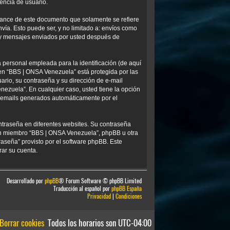
encia de usuario.
ance de este documento que solamente se refiere
ía. Esto puede ser, y no limitado a: envíos como
) y mensajes enviados por usted después de
personal empleada para la identificación (de aquí
 en “BBS | ONSA Venezuela” está protegida por las
ario, su contraseña y su dirección de e-mail
nezuela”. En cualquier caso, usted tiene la opción
os emails generados automáticamente por el
ntraseña en diferentes websites. Su contraseña
ún miembro “BBS | ONSA Venezuela”, phpBB u otra
traseña” provisto por el software phpBB. Este
rar su cuenta.
Desarrollado por
phpBB
® Forum Software © phpBB Limited
Traducción al español por
phpBB España
Privacidad
|
Condiciones
Borrar cookies
Todos los horarios son
UTC-04:00