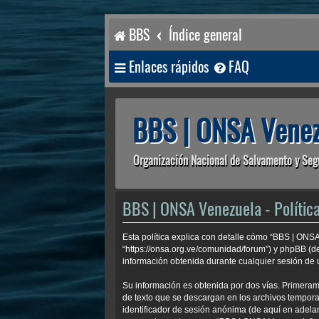
BBS
Índice general
Enlaces rápidos
FAQ
BBS | ONSA Venez
Organización Nacional de Salvamento y Seg
BBS | ONSA Venezuela - Política
Esta política explica con detalle cómo “BBS | ONS
“https://onsa.org.ve/comunidad/forum”) y phpBB (d
información obtenida durante cualquier sesión de u
Su información es obtenida por dos vías. Primera
de texto que se descargan en los archivos temporal
identificador de sesión anónima (de aquí en adela