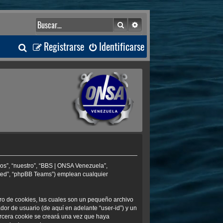
Buscar
Búsqueda avanzada
B
Registrarse
Identificarse
u
s
c
a
r
os”, “nuestro”, “BBS | ONSA Venezuela”,
ited”, “phpBB Teams”) emplean cualquier
ro de cookies, las cuales son un pequeño archivo
or de usuario (de aquí en adelante “user-id”) y un
ercera cookie se creará una vez que haya