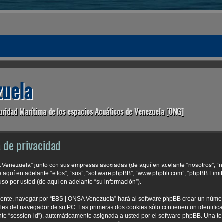
uela
uridad Marítima de los espacios Acuáticos de Venezuela [ONG]
 de privacidad
A Venezuela” junto con sus empresas asociadas (de aquí en adelante “nosotros”, “n
e aquí en adelante “ellos”, “sus”, “software phpBB”, “www.phpbb.com”, “phpBB Lim
so por usted (de aquí en adelante “su información”).
mente, navegar por “BBS | ONSA Venezuela” hará al software phpBB crear un núme
es del navegador de su PC. Las primeras dos cookies sólo contienen un identificad
nte “session-id”), automáticamente asignada a usted por el software phpBB. Una t