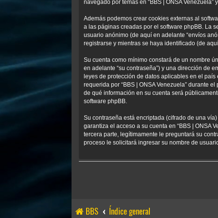
navegado por temas en “BBS | ONSA Venezuela” y se
Además podemos crear cookies externas al softwa
a las páginas creadas por el software phpBB. La s
usuario anónimo (de aquí en adelante “envíos anó
registrarse y mientras se haya identificado (de aqu
Su cuenta como mínimo constará de un nombre único
en adelante “su contraseña”) y una dirección de em
leyes de protección de datos aplicables en el país
requerida por “BBS | ONSA Venezuela” durante el pr
de qué información en su cuenta será públicamente
software phpBB.
Su contraseña está encriptada (cifrado de una vía
garantiza el acceso a su cuenta en “BBS | ONSA V
tercera parte, legítimamente le preguntará su contr
proceso le solicitará ingresar su nombre de usuar
BBS
Índice general