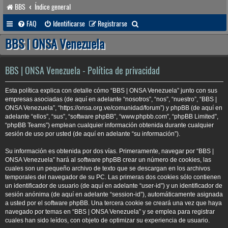
BBS
Índice general
B
FAQ
Identificarse
Registrarse
u
BBS | ONSA Venezuela
s
c
BBS | ONSA Venezuela - Política de privacidad
a
Esta política explica con detalle cómo “BBS | ONSA Venezuela” junto con sus
r
empresas asociadas (de aquí en adelante “nosotros”, “nos”, “nuestro”, “BBS |
ONSA Venezuela”, “https://onsa.org.ve/comunidad/forum”) y phpBB (de aquí en
adelante “ellos”, “sus”, “software phpBB”, “www.phpbb.com”, “phpBB Limited”,
“phpBB Teams”) emplean cualquier información obtenida durante cualquier
sesión de uso por usted (de aquí en adelante “su información”).
Su información es obtenida por dos vías. Primeramente, navegar por “BBS |
ONSA Venezuela” hará al software phpBB crear un número de cookies, las
cuales son un pequeño archivo de texto que se descargan en los archivos
temporales del navegador de su PC. Las primeras dos cookies sólo contienen
un identificador de usuario (de aquí en adelante “user-id”) y un identificador de
sesión anónima (de aquí en adelante “session-id”), automáticamente asignada
a usted por el software phpBB. Una tercera cookie se creará una vez que haya
navegado por temas en “BBS | ONSA Venezuela” y se emplea para registrar
cuales han sido leídos, con objeto de optimizar su experiencia de usuario.