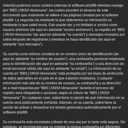
Además podemos crear cookies externas al software phpBB mientras navega
por “BBS | ONSA Venezuela”, las cuales exceden el alcance de este
documento que solamente se refiere a las páginas creadas por el software
phpBB. La segunda vía mediante la que obtenemos su información es
mediante lo que usted envía. Esto puede ser, y no limitado a: envíos como
usuario anónimo (de aquí en adelante “envíos anónimos”), su registro en “BBS
| ONSA Venezuela” (de aquí en adelante “su cuenta”) y mensajes enviados por
usted después de registrarse y mientras se haya identificado (de aquí en
adelante “sus mensajes”).
Su cuenta como mínimo constará de un nombre único de identificación (de
aquí en adelante “su nombre de usuario”), una contraseña personal empleada
para la identificación (de aquí en adelante “su contraseña”) y una dirección de
email personal válida (de aquí en adelante “su email”). La información de su
cuenta en “BBS | ONSA Venezuela” está protegida por las leyes de protección
de datos aplicables en el país en el que estamos instalados. Cualquier
información más allá de su nombre de usuario, su contraseña y su dirección
de e-mail requerida por “BBS | ONSA Venezuela” durante el proceso de
registro será obligatoria u opcional, según el criterio de “BBS | ONSA
Venezuela”. En cualquier caso, usted tiene la opción de qué información en su
cuenta será públicamente exhibida. Además, en su cuenta, usted tiene la
opción de activar o desactivar los emails generados automáticamente por el
software phpBB.
Su contraseña está encriptada (cifrado de una vía) por lo tanto está segura. Sin
embargo, se recomienda que no emplee la misma contraseña en diferentes