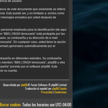
encia de usuario.
ance de este documento que solamente se refiere
ía. Esto puede ser, y no limitado a: envíos como
) y mensajes enviados por usted después de
personal empleada para la identificación (de aquí
 en “BBS | ONSA Venezuela” está protegida por las
ario, su contraseña y su dirección de e-mail
nezuela”. En cualquier caso, usted tiene la opción
os emails generados automáticamente por el
ntraseña en diferentes websites. Su contraseña
ún miembro “BBS | ONSA Venezuela”, phpBB u otra
traseña” provisto por el software phpBB. Este
rar su cuenta.
Desarrollado por
phpBB
® Forum Software © phpBB Limited
Traducción al español por
phpBB España
Privacidad
|
Condiciones
Borrar cookies
Todos los horarios son
UTC-04:00