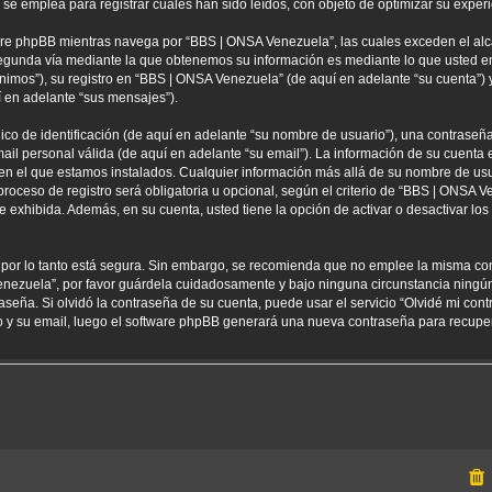
 emplea para registrar cuales han sido leídos, con objeto de optimizar su experi
re phpBB mientras navega por “BBS | ONSA Venezuela”, las cuales exceden el alc
egunda vía mediante la que obtenemos su información es mediante lo que usted env
nimos”), su registro en “BBS | ONSA Venezuela” (de aquí en adelante “su cuenta”
í en adelante “sus mensajes”).
 de identificación (de aquí en adelante “su nombre de usuario”), una contraseña 
ail personal válida (de aquí en adelante “su email”). La información de su cuenta
 en el que estamos instalados. Cualquier información más allá de su nombre de usu
oceso de registro será obligatoria u opcional, según el criterio de “BBS | ONSA Ve
 exhibida. Además, en su cuenta, usted tiene la opción de activar o desactivar l
) por lo tanto está segura. Sin embargo, se recomienda que no emplee la misma co
enezuela”, por favor guárdela cuidadosamente y bajo ninguna circunstancia ning
aseña. Si olvidó la contraseña de su cuenta, puede usar el servicio “Olvidé mi con
io y su email, luego el software phpBB generará una nueva contraseña para recupe