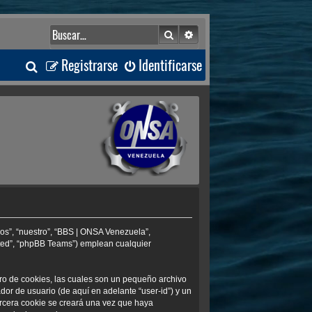
Buscar
Búsqueda avanzada
B
Registrarse
Identificarse
u
s
c
a
r
os”, “nuestro”, “BBS | ONSA Venezuela”,
ited”, “phpBB Teams”) emplean cualquier
ro de cookies, las cuales son un pequeño archivo
or de usuario (de aquí en adelante “user-id”) y un
ercera cookie se creará una vez que haya