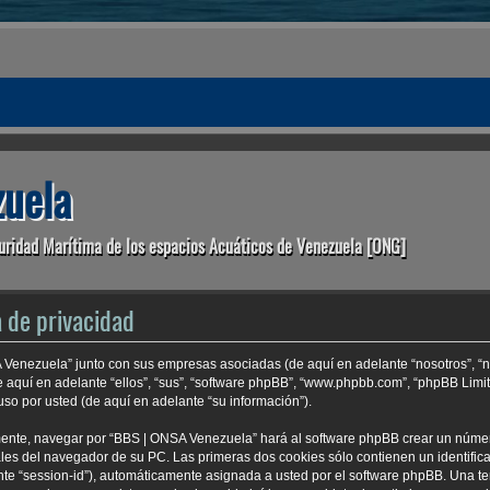
uela
uridad Marítima de los espacios Acuáticos de Venezuela [ONG]
 de privacidad
A Venezuela” junto con sus empresas asociadas (de aquí en adelante “nosotros”, “n
e aquí en adelante “ellos”, “sus”, “software phpBB”, “www.phpbb.com”, “phpBB Lim
so por usted (de aquí en adelante “su información”).
mente, navegar por “BBS | ONSA Venezuela” hará al software phpBB crear un núme
es del navegador de su PC. Las primeras dos cookies sólo contienen un identificad
nte “session-id”), automáticamente asignada a usted por el software phpBB. Una t