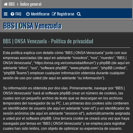
BBS
Índice general
B
FAQ
Identificarse
Registrarse
u
BBS | ONSA Venezuela
s
c
BBS | ONSA Venezuela - Política de privacidad
a
Esta política explica con detalle cómo “BBS | ONSA Venezuela” junto con sus
r
empresas asociadas (de aquí en adelante “nosotros”, “nos”, “nuestro”, “BBS |
ONSA Venezuela”, “https://onsa.org.ve/comunidad/forum”) y phpBB (de aquí en
adelante “ellos”, “sus”, “software phpBB”, “www.phpbb.com”, “phpBB Limited”,
“phpBB Teams”) emplean cualquier información obtenida durante cualquier
sesión de uso por usted (de aquí en adelante “su información”).
Su información es obtenida por dos vías. Primeramente, navegar por “BBS |
ONSA Venezuela” hará al software phpBB crear un número de cookies, las
cuales son un pequeño archivo de texto que se descargan en los archivos
temporales del navegador de su PC. Las primeras dos cookies sólo contienen
un identificador de usuario (de aquí en adelante “user-id”) y un identificador de
sesión anónima (de aquí en adelante “session-id”), automáticamente asignada
a usted por el software phpBB. Una tercera cookie se creará una vez que haya
navegado por temas en “BBS | ONSA Venezuela” y se emplea para registrar
cuales han sido leídos, con objeto de optimizar su experiencia de usuario.