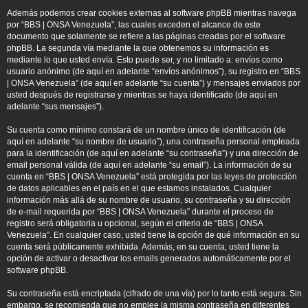
Además podemos crear cookies externas al software phpBB mientras navega
por “BBS | ONSA Venezuela”, las cuales exceden el alcance de este
documento que solamente se refiere a las páginas creadas por el software
phpBB. La segunda vía mediante la que obtenemos su información es
mediante lo que usted envía. Esto puede ser, y no limitado a: envíos como
usuario anónimo (de aquí en adelante “envíos anónimos”), su registro en “BBS
| ONSA Venezuela” (de aquí en adelante “su cuenta”) y mensajes enviados por
usted después de registrarse y mientras se haya identificado (de aquí en
adelante “sus mensajes”).
Su cuenta como mínimo constará de un nombre único de identificación (de
aquí en adelante “su nombre de usuario”), una contraseña personal empleada
para la identificación (de aquí en adelante “su contraseña”) y una dirección de
email personal válida (de aquí en adelante “su email”). La información de su
cuenta en “BBS | ONSA Venezuela” está protegida por las leyes de protección
de datos aplicables en el país en el que estamos instalados. Cualquier
información más allá de su nombre de usuario, su contraseña y su dirección
de e-mail requerida por “BBS | ONSA Venezuela” durante el proceso de
registro será obligatoria u opcional, según el criterio de “BBS | ONSA
Venezuela”. En cualquier caso, usted tiene la opción de qué información en su
cuenta será públicamente exhibida. Además, en su cuenta, usted tiene la
opción de activar o desactivar los emails generados automáticamente por el
software phpBB.
Su contraseña está encriptada (cifrado de una vía) por lo tanto está segura. Sin
embargo, se recomienda que no emplee la misma contraseña en diferentes