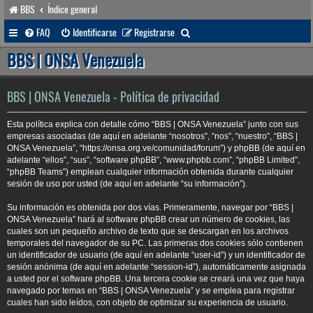
BBS
Índice general
B
FAQ
Identificarse
Registrarse
u
BBS | ONSA Venezuela
s
c
BBS | ONSA Venezuela - Política de privacidad
a
Esta política explica con detalle cómo “BBS | ONSA Venezuela” junto con sus
r
empresas asociadas (de aquí en adelante “nosotros”, “nos”, “nuestro”, “BBS |
ONSA Venezuela”, “https://onsa.org.ve/comunidad/forum”) y phpBB (de aquí en
adelante “ellos”, “sus”, “software phpBB”, “www.phpbb.com”, “phpBB Limited”,
“phpBB Teams”) emplean cualquier información obtenida durante cualquier
sesión de uso por usted (de aquí en adelante “su información”).
Su información es obtenida por dos vías. Primeramente, navegar por “BBS |
ONSA Venezuela” hará al software phpBB crear un número de cookies, las
cuales son un pequeño archivo de texto que se descargan en los archivos
temporales del navegador de su PC. Las primeras dos cookies sólo contienen
un identificador de usuario (de aquí en adelante “user-id”) y un identificador de
sesión anónima (de aquí en adelante “session-id”), automáticamente asignada
a usted por el software phpBB. Una tercera cookie se creará una vez que haya
navegado por temas en “BBS | ONSA Venezuela” y se emplea para registrar
cuales han sido leídos, con objeto de optimizar su experiencia de usuario.