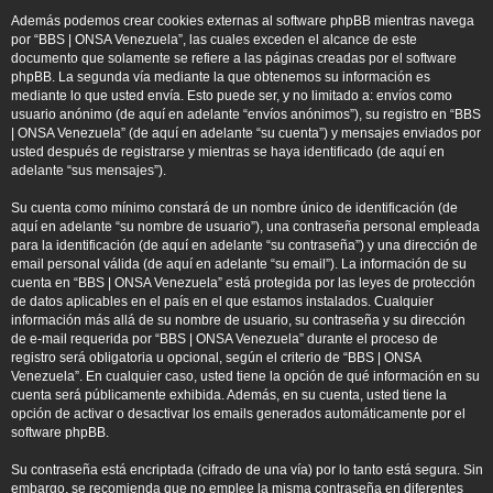
Además podemos crear cookies externas al software phpBB mientras navega
por “BBS | ONSA Venezuela”, las cuales exceden el alcance de este
documento que solamente se refiere a las páginas creadas por el software
phpBB. La segunda vía mediante la que obtenemos su información es
mediante lo que usted envía. Esto puede ser, y no limitado a: envíos como
usuario anónimo (de aquí en adelante “envíos anónimos”), su registro en “BBS
| ONSA Venezuela” (de aquí en adelante “su cuenta”) y mensajes enviados por
usted después de registrarse y mientras se haya identificado (de aquí en
adelante “sus mensajes”).
Su cuenta como mínimo constará de un nombre único de identificación (de
aquí en adelante “su nombre de usuario”), una contraseña personal empleada
para la identificación (de aquí en adelante “su contraseña”) y una dirección de
email personal válida (de aquí en adelante “su email”). La información de su
cuenta en “BBS | ONSA Venezuela” está protegida por las leyes de protección
de datos aplicables en el país en el que estamos instalados. Cualquier
información más allá de su nombre de usuario, su contraseña y su dirección
de e-mail requerida por “BBS | ONSA Venezuela” durante el proceso de
registro será obligatoria u opcional, según el criterio de “BBS | ONSA
Venezuela”. En cualquier caso, usted tiene la opción de qué información en su
cuenta será públicamente exhibida. Además, en su cuenta, usted tiene la
opción de activar o desactivar los emails generados automáticamente por el
software phpBB.
Su contraseña está encriptada (cifrado de una vía) por lo tanto está segura. Sin
embargo, se recomienda que no emplee la misma contraseña en diferentes