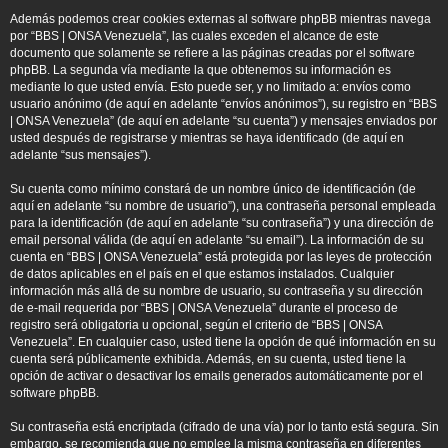
Además podemos crear cookies externas al software phpBB mientras navega
por “BBS | ONSA Venezuela”, las cuales exceden el alcance de este
documento que solamente se refiere a las páginas creadas por el software
phpBB. La segunda vía mediante la que obtenemos su información es
mediante lo que usted envía. Esto puede ser, y no limitado a: envíos como
usuario anónimo (de aquí en adelante “envíos anónimos”), su registro en “BBS
| ONSA Venezuela” (de aquí en adelante “su cuenta”) y mensajes enviados por
usted después de registrarse y mientras se haya identificado (de aquí en
adelante “sus mensajes”).
Su cuenta como mínimo constará de un nombre único de identificación (de
aquí en adelante “su nombre de usuario”), una contraseña personal empleada
para la identificación (de aquí en adelante “su contraseña”) y una dirección de
email personal válida (de aquí en adelante “su email”). La información de su
cuenta en “BBS | ONSA Venezuela” está protegida por las leyes de protección
de datos aplicables en el país en el que estamos instalados. Cualquier
información más allá de su nombre de usuario, su contraseña y su dirección
de e-mail requerida por “BBS | ONSA Venezuela” durante el proceso de
registro será obligatoria u opcional, según el criterio de “BBS | ONSA
Venezuela”. En cualquier caso, usted tiene la opción de qué información en su
cuenta será públicamente exhibida. Además, en su cuenta, usted tiene la
opción de activar o desactivar los emails generados automáticamente por el
software phpBB.
Su contraseña está encriptada (cifrado de una vía) por lo tanto está segura. Sin
embargo, se recomienda que no emplee la misma contraseña en diferentes