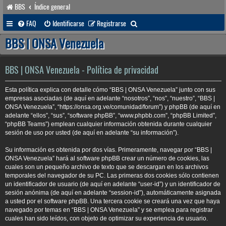
BBS
Índice general
B
FAQ
Identificarse
Registrarse
u
BBS | ONSA Venezuela
s
c
BBS | ONSA Venezuela - Política de privacidad
a
Esta política explica con detalle cómo “BBS | ONSA Venezuela” junto con sus
r
empresas asociadas (de aquí en adelante “nosotros”, “nos”, “nuestro”, “BBS |
ONSA Venezuela”, “https://onsa.org.ve/comunidad/forum”) y phpBB (de aquí en
adelante “ellos”, “sus”, “software phpBB”, “www.phpbb.com”, “phpBB Limited”,
“phpBB Teams”) emplean cualquier información obtenida durante cualquier
sesión de uso por usted (de aquí en adelante “su información”).
Su información es obtenida por dos vías. Primeramente, navegar por “BBS |
ONSA Venezuela” hará al software phpBB crear un número de cookies, las
cuales son un pequeño archivo de texto que se descargan en los archivos
temporales del navegador de su PC. Las primeras dos cookies sólo contienen
un identificador de usuario (de aquí en adelante “user-id”) y un identificador de
sesión anónima (de aquí en adelante “session-id”), automáticamente asignada
a usted por el software phpBB. Una tercera cookie se creará una vez que haya
navegado por temas en “BBS | ONSA Venezuela” y se emplea para registrar
cuales han sido leídos, con objeto de optimizar su experiencia de usuario.