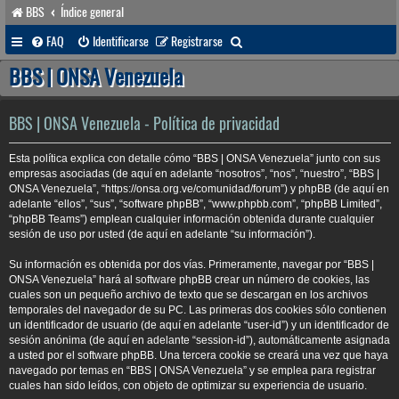
BBS
Índice general
B
FAQ
Identificarse
Registrarse
u
BBS | ONSA Venezuela
s
c
BBS | ONSA Venezuela - Política de privacidad
a
Esta política explica con detalle cómo “BBS | ONSA Venezuela” junto con sus
r
empresas asociadas (de aquí en adelante “nosotros”, “nos”, “nuestro”, “BBS |
ONSA Venezuela”, “https://onsa.org.ve/comunidad/forum”) y phpBB (de aquí en
adelante “ellos”, “sus”, “software phpBB”, “www.phpbb.com”, “phpBB Limited”,
“phpBB Teams”) emplean cualquier información obtenida durante cualquier
sesión de uso por usted (de aquí en adelante “su información”).
Su información es obtenida por dos vías. Primeramente, navegar por “BBS |
ONSA Venezuela” hará al software phpBB crear un número de cookies, las
cuales son un pequeño archivo de texto que se descargan en los archivos
temporales del navegador de su PC. Las primeras dos cookies sólo contienen
un identificador de usuario (de aquí en adelante “user-id”) y un identificador de
sesión anónima (de aquí en adelante “session-id”), automáticamente asignada
a usted por el software phpBB. Una tercera cookie se creará una vez que haya
navegado por temas en “BBS | ONSA Venezuela” y se emplea para registrar
cuales han sido leídos, con objeto de optimizar su experiencia de usuario.