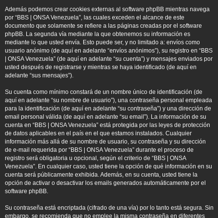
Además podemos crear cookies externas al software phpBB mientras navega
por “BBS | ONSA Venezuela”, las cuales exceden el alcance de este
documento que solamente se refiere a las páginas creadas por el software
phpBB. La segunda vía mediante la que obtenemos su información es
mediante lo que usted envía. Esto puede ser, y no limitado a: envíos como
usuario anónimo (de aquí en adelante “envíos anónimos”), su registro en “BBS
| ONSA Venezuela” (de aquí en adelante “su cuenta”) y mensajes enviados por
usted después de registrarse y mientras se haya identificado (de aquí en
adelante “sus mensajes”).
Su cuenta como mínimo constará de un nombre único de identificación (de
aquí en adelante “su nombre de usuario”), una contraseña personal empleada
para la identificación (de aquí en adelante “su contraseña”) y una dirección de
email personal válida (de aquí en adelante “su email”). La información de su
cuenta en “BBS | ONSA Venezuela” está protegida por las leyes de protección
de datos aplicables en el país en el que estamos instalados. Cualquier
información más allá de su nombre de usuario, su contraseña y su dirección
de e-mail requerida por “BBS | ONSA Venezuela” durante el proceso de
registro será obligatoria u opcional, según el criterio de “BBS | ONSA
Venezuela”. En cualquier caso, usted tiene la opción de qué información en su
cuenta será públicamente exhibida. Además, en su cuenta, usted tiene la
opción de activar o desactivar los emails generados automáticamente por el
software phpBB.
Su contraseña está encriptada (cifrado de una vía) por lo tanto está segura. Sin
embargo, se recomienda que no emplee la misma contraseña en diferentes