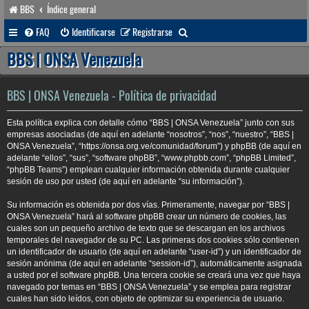
BBS
Índice general
B
FAQ
Identificarse
Registrarse
u
BBS | ONSA Venezuela
s
c
BBS | ONSA Venezuela - Política de privacidad
a
Esta política explica con detalle cómo “BBS | ONSA Venezuela” junto con sus
r
empresas asociadas (de aquí en adelante “nosotros”, “nos”, “nuestro”, “BBS |
ONSA Venezuela”, “https://onsa.org.ve/comunidad/forum”) y phpBB (de aquí en
adelante “ellos”, “sus”, “software phpBB”, “www.phpbb.com”, “phpBB Limited”,
“phpBB Teams”) emplean cualquier información obtenida durante cualquier
sesión de uso por usted (de aquí en adelante “su información”).
Su información es obtenida por dos vías. Primeramente, navegar por “BBS |
ONSA Venezuela” hará al software phpBB crear un número de cookies, las
cuales son un pequeño archivo de texto que se descargan en los archivos
temporales del navegador de su PC. Las primeras dos cookies sólo contienen
un identificador de usuario (de aquí en adelante “user-id”) y un identificador de
sesión anónima (de aquí en adelante “session-id”), automáticamente asignada
a usted por el software phpBB. Una tercera cookie se creará una vez que haya
navegado por temas en “BBS | ONSA Venezuela” y se emplea para registrar
cuales han sido leídos, con objeto de optimizar su experiencia de usuario.