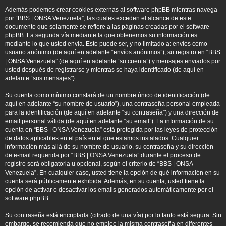
Además podemos crear cookies externas al software phpBB mientras navega
por “BBS | ONSA Venezuela”, las cuales exceden el alcance de este
documento que solamente se refiere a las páginas creadas por el software
phpBB. La segunda vía mediante la que obtenemos su información es
mediante lo que usted envía. Esto puede ser, y no limitado a: envíos como
usuario anónimo (de aquí en adelante “envíos anónimos”), su registro en “BBS
| ONSA Venezuela” (de aquí en adelante “su cuenta”) y mensajes enviados por
usted después de registrarse y mientras se haya identificado (de aquí en
adelante “sus mensajes”).
Su cuenta como mínimo constará de un nombre único de identificación (de
aquí en adelante “su nombre de usuario”), una contraseña personal empleada
para la identificación (de aquí en adelante “su contraseña”) y una dirección de
email personal válida (de aquí en adelante “su email”). La información de su
cuenta en “BBS | ONSA Venezuela” está protegida por las leyes de protección
de datos aplicables en el país en el que estamos instalados. Cualquier
información más allá de su nombre de usuario, su contraseña y su dirección
de e-mail requerida por “BBS | ONSA Venezuela” durante el proceso de
registro será obligatoria u opcional, según el criterio de “BBS | ONSA
Venezuela”. En cualquier caso, usted tiene la opción de qué información en su
cuenta será públicamente exhibida. Además, en su cuenta, usted tiene la
opción de activar o desactivar los emails generados automáticamente por el
software phpBB.
Su contraseña está encriptada (cifrado de una vía) por lo tanto está segura. Sin
embargo, se recomienda que no emplee la misma contraseña en diferentes