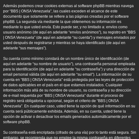
Además podemos crear cookies externas al software phpBB mientras navega
por “BBS | ONSA Venezuela”, las cuales exceden el alcance de este
documento que solamente se refiere a las páginas creadas por el software
phpBB. La segunda vía mediante la que obtenemos su información es
mediante lo que usted envía. Esto puede ser, y no limitado a: envíos como
usuario anónimo (de aquí en adelante “envíos anónimos”), su registro en “BBS
| ONSA Venezuela” (de aquí en adelante “su cuenta”) y mensajes enviados por
usted después de registrarse y mientras se haya identificado (de aquí en
adelante “sus mensajes”).
Su cuenta como mínimo constará de un nombre único de identificación (de
aquí en adelante “su nombre de usuario”), una contraseña personal empleada
para la identificación (de aquí en adelante “su contraseña”) y una dirección de
email personal válida (de aquí en adelante “su email”). La información de su
cuenta en “BBS | ONSA Venezuela” está protegida por las leyes de protección
de datos aplicables en el país en el que estamos instalados. Cualquier
información más allá de su nombre de usuario, su contraseña y su dirección
de e-mail requerida por “BBS | ONSA Venezuela” durante el proceso de
registro será obligatoria u opcional, según el criterio de “BBS | ONSA
Venezuela”. En cualquier caso, usted tiene la opción de qué información en su
cuenta será públicamente exhibida. Además, en su cuenta, usted tiene la
opción de activar o desactivar los emails generados automáticamente por el
software phpBB.
Su contraseña está encriptada (cifrado de una vía) por lo tanto está segura. Sin
embargo, se recomienda que no emplee la misma contraseña en diferentes