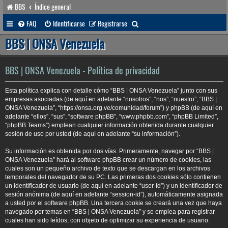
BBS
Índice general
B
FAQ
Identificarse
Registrarse
u
BBS | ONSA Venezuela
s
c
BBS | ONSA Venezuela - Política de privacidad
a
Esta política explica con detalle cómo “BBS | ONSA Venezuela” junto con sus
r
empresas asociadas (de aquí en adelante “nosotros”, “nos”, “nuestro”, “BBS |
ONSA Venezuela”, “https://onsa.org.ve/comunidad/forum”) y phpBB (de aquí en
adelante “ellos”, “sus”, “software phpBB”, “www.phpbb.com”, “phpBB Limited”,
“phpBB Teams”) emplean cualquier información obtenida durante cualquier
sesión de uso por usted (de aquí en adelante “su información”).
Su información es obtenida por dos vías. Primeramente, navegar por “BBS |
ONSA Venezuela” hará al software phpBB crear un número de cookies, las
cuales son un pequeño archivo de texto que se descargan en los archivos
temporales del navegador de su PC. Las primeras dos cookies sólo contienen
un identificador de usuario (de aquí en adelante “user-id”) y un identificador de
sesión anónima (de aquí en adelante “session-id”), automáticamente asignada
a usted por el software phpBB. Una tercera cookie se creará una vez que haya
navegado por temas en “BBS | ONSA Venezuela” y se emplea para registrar
cuales han sido leídos, con objeto de optimizar su experiencia de usuario.