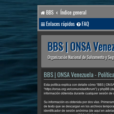
BBS
Índice general
Enlaces rápidos
FAQ
BBS | ONSA Venez
Organización Nacional de Salvamento y Seg
BBS | ONSA Venezuela - Política
Esta política explica con detalle cómo “BBS | ONS
“https://onsa.org.ve/comunidad/forum”) y phpBB (d
información obtenida durante cualquier sesión de u
Su información es obtenida por dos vías. Primera
de texto que se descargan en los archivos temporal
identificador de sesión anónima (de aquí en adela