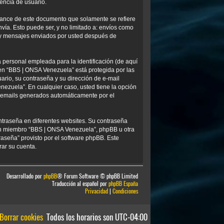
encia de usuario.
ance de este documento que solamente se refiere
ía. Esto puede ser, y no limitado a: envíos como
) y mensajes enviados por usted después de
personal empleada para la identificación (de aquí
 en “BBS | ONSA Venezuela” está protegida por las
ario, su contraseña y su dirección de e-mail
nezuela”. En cualquier caso, usted tiene la opción
os emails generados automáticamente por el
ntraseña en diferentes websites. Su contraseña
ún miembro “BBS | ONSA Venezuela”, phpBB u otra
traseña” provisto por el software phpBB. Este
rar su cuenta.
Desarrollado por
phpBB
® Forum Software © phpBB Limited
Traducción al español por
phpBB España
Privacidad
|
Condiciones
Borrar cookies
Todos los horarios son
UTC-04:00