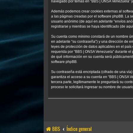
navegado por temas en “BBS | ONSA Venezuela” y se
Además podemos crear cookies externas al softwa
a las páginas creadas por el software phpBB. La s
usuario anónimo (de aquí en adelante “envíos anó
registrarse y mientras se haya identificado (de aqu
Su cuenta como mínimo constará de un nombre único
en adelante “su contraseña”) y una dirección de em
leyes de protección de datos aplicables en el país
requerida por “BBS | ONSA Venezuela” durante el pr
de qué información en su cuenta será públicamente
software phpBB.
Su contraseña está encriptada (cifrado de una vía
garantiza el acceso a su cuenta en “BBS | ONSA V
tercera parte, legítimamente le preguntará su contr
proceso le solicitará ingresar su nombre de usuar
BBS
Índice general