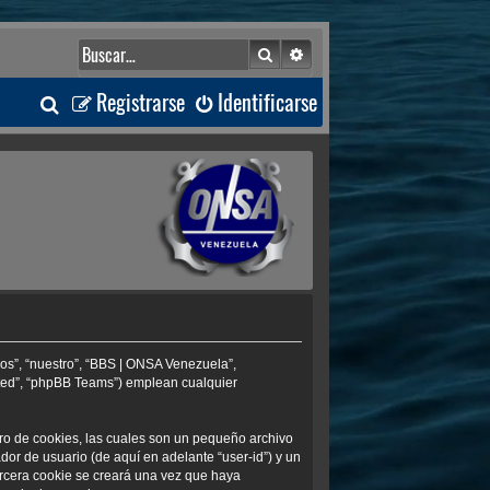
Buscar
Búsqueda avanzada
B
Registrarse
Identificarse
u
s
c
a
r
os”, “nuestro”, “BBS | ONSA Venezuela”,
ited”, “phpBB Teams”) emplean cualquier
ro de cookies, las cuales son un pequeño archivo
or de usuario (de aquí en adelante “user-id”) y un
ercera cookie se creará una vez que haya