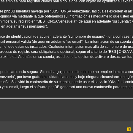
 emplea para registrar cuales han sido leídos, con objeto de optimizar su experi
re phpBB mientras navega por “BBS | ONSA Venezuela”, las cuales exceden el alc
egunda vía mediante la que obtenemos su información es mediante lo que usted env
nimos”), su registro en “BBS | ONSA Venezuela” (de aquí en adelante “su cuenta”
í en adelante “sus mensajes”).
 de identificación (de aquí en adelante “su nombre de usuario”), una contraseña 
ail personal válida (de aquí en adelante “su email”). La información de su cuenta
 en el que estamos instalados. Cualquier información más allá de su nombre de usu
oceso de registro será obligatoria u opcional, según el criterio de “BBS | ONSA Ve
 exhibida. Además, en su cuenta, usted tiene la opción de activar o desactivar l
) por lo tanto está segura. Sin embargo, se recomienda que no emplee la misma co
enezuela”, por favor guárdela cuidadosamente y bajo ninguna circunstancia ning
aseña. Si olvidó la contraseña de su cuenta, puede usar el servicio “Olvidé mi con
io y su email, luego el software phpBB generará una nueva contraseña para recupe