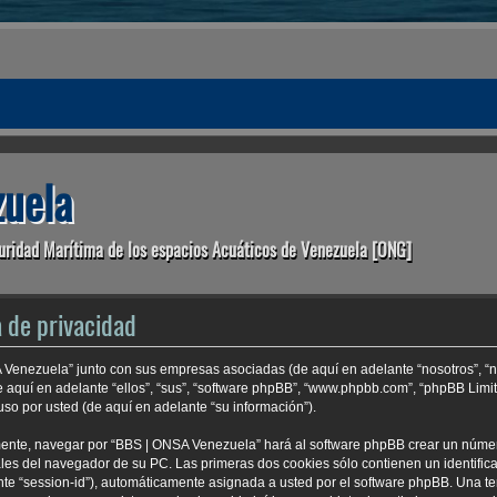
uela
uridad Marítima de los espacios Acuáticos de Venezuela [ONG]
 de privacidad
A Venezuela” junto con sus empresas asociadas (de aquí en adelante “nosotros”, “n
e aquí en adelante “ellos”, “sus”, “software phpBB”, “www.phpbb.com”, “phpBB Lim
so por usted (de aquí en adelante “su información”).
mente, navegar por “BBS | ONSA Venezuela” hará al software phpBB crear un núme
es del navegador de su PC. Las primeras dos cookies sólo contienen un identificad
nte “session-id”), automáticamente asignada a usted por el software phpBB. Una t