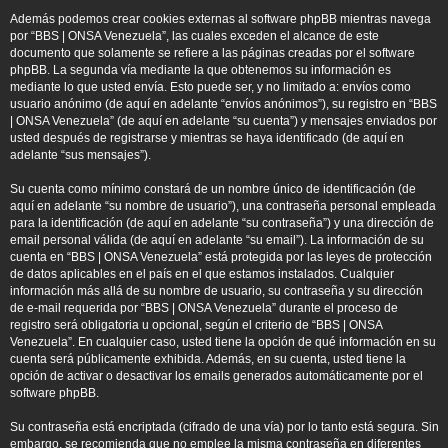
Además podemos crear cookies externas al software phpBB mientras navega
por “BBS | ONSA Venezuela”, las cuales exceden el alcance de este
documento que solamente se refiere a las páginas creadas por el software
phpBB. La segunda vía mediante la que obtenemos su información es
mediante lo que usted envía. Esto puede ser, y no limitado a: envíos como
usuario anónimo (de aquí en adelante “envíos anónimos”), su registro en “BBS
| ONSA Venezuela” (de aquí en adelante “su cuenta”) y mensajes enviados por
usted después de registrarse y mientras se haya identificado (de aquí en
adelante “sus mensajes”).
Su cuenta como mínimo constará de un nombre único de identificación (de
aquí en adelante “su nombre de usuario”), una contraseña personal empleada
para la identificación (de aquí en adelante “su contraseña”) y una dirección de
email personal válida (de aquí en adelante “su email”). La información de su
cuenta en “BBS | ONSA Venezuela” está protegida por las leyes de protección
de datos aplicables en el país en el que estamos instalados. Cualquier
información más allá de su nombre de usuario, su contraseña y su dirección
de e-mail requerida por “BBS | ONSA Venezuela” durante el proceso de
registro será obligatoria u opcional, según el criterio de “BBS | ONSA
Venezuela”. En cualquier caso, usted tiene la opción de qué información en su
cuenta será públicamente exhibida. Además, en su cuenta, usted tiene la
opción de activar o desactivar los emails generados automáticamente por el
software phpBB.
Su contraseña está encriptada (cifrado de una vía) por lo tanto está segura. Sin
embargo, se recomienda que no emplee la misma contraseña en diferentes