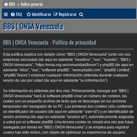
BBS
Índice general
B
FAQ
Identificarse
Registrarse
u
BBS | ONSA Venezuela
s
c
BBS | ONSA Venezuela - Política de privacidad
a
Esta política explica con detalle cómo “BBS | ONSA Venezuela” junto con sus
r
empresas asociadas (de aquí en adelante “nosotros”, “nos”, “nuestro”, “BBS |
ONSA Venezuela”, “https://onsa.org.ve/comunidad/forum”) y phpBB (de aquí en
adelante “ellos”, “sus”, “software phpBB”, “www.phpbb.com”, “phpBB Limited”,
“phpBB Teams”) emplean cualquier información obtenida durante cualquier
sesión de uso por usted (de aquí en adelante “su información”).
Su información es obtenida por dos vías. Primeramente, navegar por “BBS |
ONSA Venezuela” hará al software phpBB crear un número de cookies, las
cuales son un pequeño archivo de texto que se descargan en los archivos
temporales del navegador de su PC. Las primeras dos cookies sólo contienen
un identificador de usuario (de aquí en adelante “user-id”) y un identificador de
sesión anónima (de aquí en adelante “session-id”), automáticamente asignada
a usted por el software phpBB. Una tercera cookie se creará una vez que haya
navegado por temas en “BBS | ONSA Venezuela” y se emplea para registrar
cuales han sido leídos, con objeto de optimizar su experiencia de usuario.