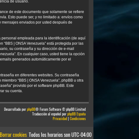
encia de usuario.
ance de este documento que solamente se refiere
ía. Esto puede ser, y no limitado a: envíos como
) y mensajes enviados por usted después de
personal empleada para la identificación (de aquí
 en “BBS | ONSA Venezuela” está protegida por las
ario, su contraseña y su dirección de e-mail
nezuela”. En cualquier caso, usted tiene la opción
os emails generados automáticamente por el
ntraseña en diferentes websites. Su contraseña
ún miembro “BBS | ONSA Venezuela”, phpBB u otra
traseña” provisto por el software phpBB. Este
rar su cuenta.
Desarrollado por
phpBB
® Forum Software © phpBB Limited
Traducción al español por
phpBB España
Privacidad
|
Condiciones
Borrar cookies
Todos los horarios son
UTC-04:00