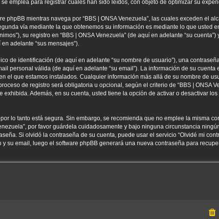
 emplea para registrar cuales han sido leídos, con objeto de optimizar su experi
re phpBB mientras navega por “BBS | ONSA Venezuela”, las cuales exceden el alc
egunda vía mediante la que obtenemos su información es mediante lo que usted env
nimos”), su registro en “BBS | ONSA Venezuela” (de aquí en adelante “su cuenta”
í en adelante “sus mensajes”).
 de identificación (de aquí en adelante “su nombre de usuario”), una contraseña 
ail personal válida (de aquí en adelante “su email”). La información de su cuenta
 en el que estamos instalados. Cualquier información más allá de su nombre de usu
oceso de registro será obligatoria u opcional, según el criterio de “BBS | ONSA Ve
 exhibida. Además, en su cuenta, usted tiene la opción de activar o desactivar l
) por lo tanto está segura. Sin embargo, se recomienda que no emplee la misma co
enezuela”, por favor guárdela cuidadosamente y bajo ninguna circunstancia ning
aseña. Si olvidó la contraseña de su cuenta, puede usar el servicio “Olvidé mi con
io y su email, luego el software phpBB generará una nueva contraseña para recupe