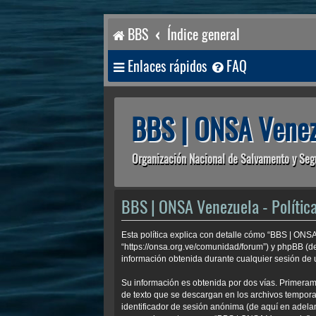
BBS
Índice general
Enlaces rápidos
FAQ
BBS | ONSA Venez
Organización Nacional de Salvamento y Seg
BBS | ONSA Venezuela - Política
Esta política explica con detalle cómo “BBS | ONS
“https://onsa.org.ve/comunidad/forum”) y phpBB (d
información obtenida durante cualquier sesión de u
Su información es obtenida por dos vías. Primera
de texto que se descargan en los archivos temporal
identificador de sesión anónima (de aquí en adela