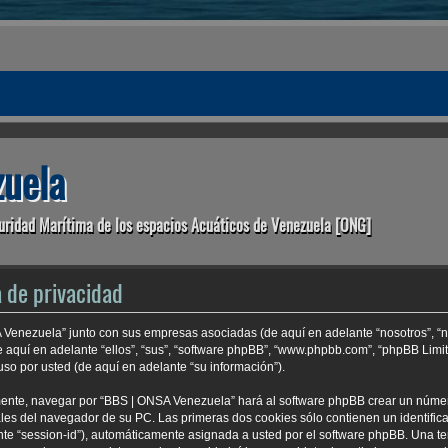
uela
uridad Marítima de los espacios Acuáticos de Venezuela [ONG]
 de privacidad
A Venezuela” junto con sus empresas asociadas (de aquí en adelante “nosotros”, “n
e aquí en adelante “ellos”, “sus”, “software phpBB”, “www.phpbb.com”, “phpBB Lim
so por usted (de aquí en adelante “su información”).
mente, navegar por “BBS | ONSA Venezuela” hará al software phpBB crear un núme
es del navegador de su PC. Las primeras dos cookies sólo contienen un identificad
nte “session-id”), automáticamente asignada a usted por el software phpBB. Una t