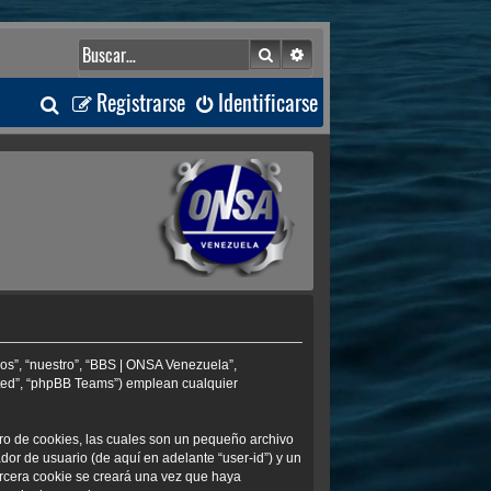
Buscar
Búsqueda avanzada
B
Registrarse
Identificarse
u
s
c
a
r
os”, “nuestro”, “BBS | ONSA Venezuela”,
ited”, “phpBB Teams”) emplean cualquier
ro de cookies, las cuales son un pequeño archivo
or de usuario (de aquí en adelante “user-id”) y un
ercera cookie se creará una vez que haya