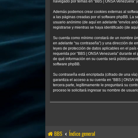
navegado por temas en “BBS | ONSA Venezuela” y se
Además podemos crear cookies externas al softwa
a las páginas creadas por el software phpBB. La s
usuario anónimo (de aquí en adelante “envíos anó
registrarse y mientras se haya identificado (de aqu
Su cuenta como mínimo constará de un nombre único
en adelante “su contraseña”) y una dirección de em
leyes de protección de datos aplicables en el país
requerida por “BBS | ONSA Venezuela” durante el pr
de qué información en su cuenta será públicamente
software phpBB.
Su contraseña está encriptada (cifrado de una vía
garantiza el acceso a su cuenta en “BBS | ONSA V
tercera parte, legítimamente le preguntará su contr
proceso le solicitará ingresar su nombre de usuar
BBS
Índice general