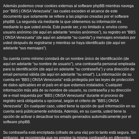
Además podemos crear cookies externas al software phpBB mientras navega
por “BBS | ONSA Venezuela”, las cuales exceden el alcance de este
documento que solamente se refiere a las páginas creadas por el software
phpBB. La segunda vía mediante la que obtenemos su información es
mediante lo que usted envía. Esto puede ser, y no limitado a: envíos como
usuario anónimo (de aquí en adelante “envíos anónimos”), su registro en “BBS
| ONSA Venezuela” (de aquí en adelante “su cuenta”) y mensajes enviados por
usted después de registrarse y mientras se haya identificado (de aquí en
adelante “sus mensajes”).
Su cuenta como mínimo constará de un nombre único de identificación (de
aquí en adelante “su nombre de usuario”), una contraseña personal empleada
para la identificación (de aquí en adelante “su contraseña”) y una dirección de
email personal válida (de aquí en adelante “su email”). La información de su
cuenta en “BBS | ONSA Venezuela” está protegida por las leyes de protección
de datos aplicables en el país en el que estamos instalados. Cualquier
información más allá de su nombre de usuario, su contraseña y su dirección
de e-mail requerida por “BBS | ONSA Venezuela” durante el proceso de
registro será obligatoria u opcional, según el criterio de “BBS | ONSA
Venezuela”. En cualquier caso, usted tiene la opción de qué información en su
cuenta será públicamente exhibida. Además, en su cuenta, usted tiene la
opción de activar o desactivar los emails generados automáticamente por el
software phpBB.
Su contraseña está encriptada (cifrado de una vía) por lo tanto está segura. Sin
embargo, se recomienda que no emplee la misma contraseña en diferentes