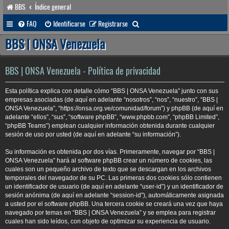
BBS
Índice general
B
FAQ
Identificarse
Registrarse
u
BBS | ONSA Venezuela
s
c
BBS | ONSA Venezuela - Política de privacidad
a
Esta política explica con detalle cómo “BBS | ONSA Venezuela” junto con sus
r
empresas asociadas (de aquí en adelante “nosotros”, “nos”, “nuestro”, “BBS |
ONSA Venezuela”, “https://onsa.org.ve/comunidad/forum”) y phpBB (de aquí en
adelante “ellos”, “sus”, “software phpBB”, “www.phpbb.com”, “phpBB Limited”,
“phpBB Teams”) emplean cualquier información obtenida durante cualquier
sesión de uso por usted (de aquí en adelante “su información”).
Su información es obtenida por dos vías. Primeramente, navegar por “BBS |
ONSA Venezuela” hará al software phpBB crear un número de cookies, las
cuales son un pequeño archivo de texto que se descargan en los archivos
temporales del navegador de su PC. Las primeras dos cookies sólo contienen
un identificador de usuario (de aquí en adelante “user-id”) y un identificador de
sesión anónima (de aquí en adelante “session-id”), automáticamente asignada
a usted por el software phpBB. Una tercera cookie se creará una vez que haya
navegado por temas en “BBS | ONSA Venezuela” y se emplea para registrar
cuales han sido leídos, con objeto de optimizar su experiencia de usuario.