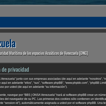
uela
uridad Marítima de los espacios Acuáticos de Venezuela [ONG]
 de privacidad
A Venezuela” junto con sus empresas asociadas (de aquí en adelante “nosotros”, “n
e aquí en adelante “ellos”, “sus”, “software phpBB”, “www.phpbb.com”, “phpBB Lim
so por usted (de aquí en adelante “su información”).
mente, navegar por “BBS | ONSA Venezuela” hará al software phpBB crear un núme
es del navegador de su PC. Las primeras dos cookies sólo contienen un identificad
nte “session-id”), automáticamente asignada a usted por el software phpBB. Una t