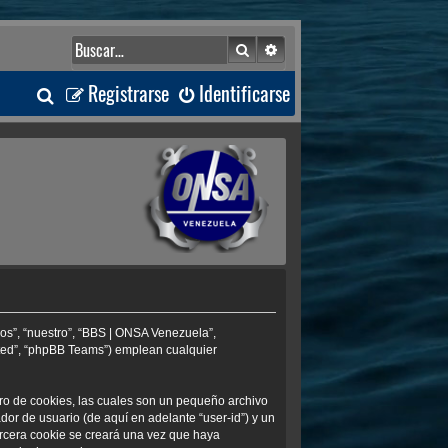
Buscar
Búsqueda avanzada
B
Registrarse
Identificarse
u
s
c
a
r
os”, “nuestro”, “BBS | ONSA Venezuela”,
ited”, “phpBB Teams”) emplean cualquier
ro de cookies, las cuales son un pequeño archivo
or de usuario (de aquí en adelante “user-id”) y un
ercera cookie se creará una vez que haya