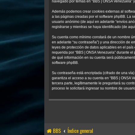
navegado por temas en “BBS | ONSA Venezuela” y se
Además podemos crear cookies externas al softwa
a las páginas creadas por el software phpBB. La s
usuario anónimo (de aquí en adelante “envíos anó
registrarse y mientras se haya identificado (de aqu
Su cuenta como mínimo constará de un nombre único
en adelante “su contraseña”) y una dirección de em
leyes de protección de datos aplicables en el país
requerida por “BBS | ONSA Venezuela” durante el pr
de qué información en su cuenta será públicamente
software phpBB.
Su contraseña está encriptada (cifrado de una vía
garantiza el acceso a su cuenta en “BBS | ONSA V
tercera parte, legítimamente le preguntará su contr
proceso le solicitará ingresar su nombre de usuar
BBS
Índice general