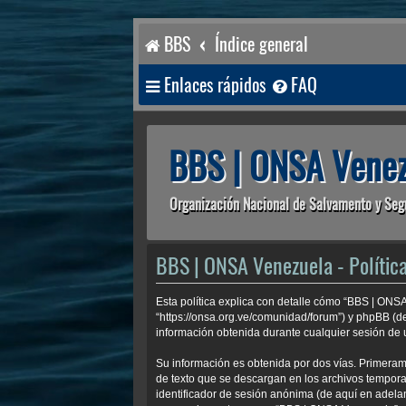
BBS
Índice general
Enlaces rápidos
FAQ
BBS | ONSA Venez
Organización Nacional de Salvamento y Seg
BBS | ONSA Venezuela - Política
Esta política explica con detalle cómo “BBS | ONS
“https://onsa.org.ve/comunidad/forum”) y phpBB (d
información obtenida durante cualquier sesión de u
Su información es obtenida por dos vías. Primera
de texto que se descargan en los archivos temporal
identificador de sesión anónima (de aquí en adela