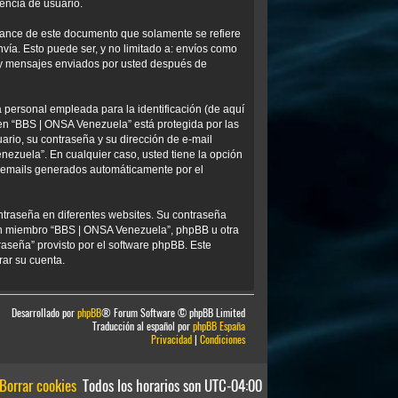
encia de usuario.
ance de este documento que solamente se refiere
ía. Esto puede ser, y no limitado a: envíos como
) y mensajes enviados por usted después de
personal empleada para la identificación (de aquí
 en “BBS | ONSA Venezuela” está protegida por las
ario, su contraseña y su dirección de e-mail
nezuela”. En cualquier caso, usted tiene la opción
os emails generados automáticamente por el
ntraseña en diferentes websites. Su contraseña
ún miembro “BBS | ONSA Venezuela”, phpBB u otra
traseña” provisto por el software phpBB. Este
rar su cuenta.
Desarrollado por
phpBB
® Forum Software © phpBB Limited
Traducción al español por
phpBB España
Privacidad
|
Condiciones
Borrar cookies
Todos los horarios son
UTC-04:00