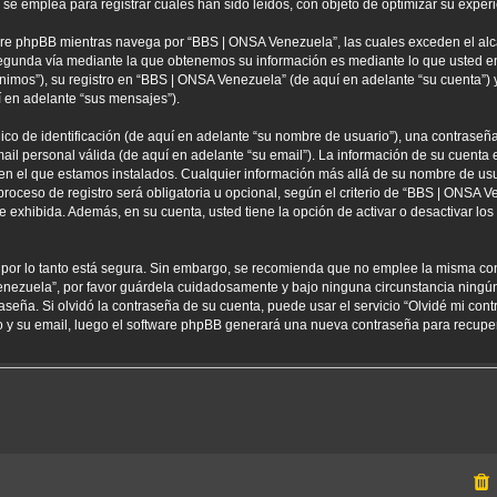
 emplea para registrar cuales han sido leídos, con objeto de optimizar su experi
re phpBB mientras navega por “BBS | ONSA Venezuela”, las cuales exceden el alc
egunda vía mediante la que obtenemos su información es mediante lo que usted env
nimos”), su registro en “BBS | ONSA Venezuela” (de aquí en adelante “su cuenta”
í en adelante “sus mensajes”).
 de identificación (de aquí en adelante “su nombre de usuario”), una contraseña 
ail personal válida (de aquí en adelante “su email”). La información de su cuenta
 en el que estamos instalados. Cualquier información más allá de su nombre de usu
oceso de registro será obligatoria u opcional, según el criterio de “BBS | ONSA Ve
 exhibida. Además, en su cuenta, usted tiene la opción de activar o desactivar l
) por lo tanto está segura. Sin embargo, se recomienda que no emplee la misma co
enezuela”, por favor guárdela cuidadosamente y bajo ninguna circunstancia ning
aseña. Si olvidó la contraseña de su cuenta, puede usar el servicio “Olvidé mi con
io y su email, luego el software phpBB generará una nueva contraseña para recupe