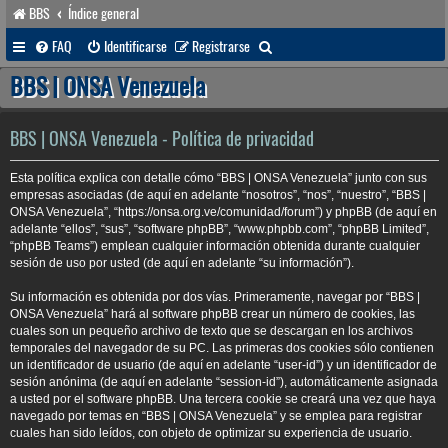
BBS
Índice general
B
FAQ
Identificarse
Registrarse
u
BBS | ONSA Venezuela
s
c
BBS | ONSA Venezuela - Política de privacidad
a
Esta política explica con detalle cómo “BBS | ONSA Venezuela” junto con sus
r
empresas asociadas (de aquí en adelante “nosotros”, “nos”, “nuestro”, “BBS |
ONSA Venezuela”, “https://onsa.org.ve/comunidad/forum”) y phpBB (de aquí en
adelante “ellos”, “sus”, “software phpBB”, “www.phpbb.com”, “phpBB Limited”,
“phpBB Teams”) emplean cualquier información obtenida durante cualquier
sesión de uso por usted (de aquí en adelante “su información”).
Su información es obtenida por dos vías. Primeramente, navegar por “BBS |
ONSA Venezuela” hará al software phpBB crear un número de cookies, las
cuales son un pequeño archivo de texto que se descargan en los archivos
temporales del navegador de su PC. Las primeras dos cookies sólo contienen
un identificador de usuario (de aquí en adelante “user-id”) y un identificador de
sesión anónima (de aquí en adelante “session-id”), automáticamente asignada
a usted por el software phpBB. Una tercera cookie se creará una vez que haya
navegado por temas en “BBS | ONSA Venezuela” y se emplea para registrar
cuales han sido leídos, con objeto de optimizar su experiencia de usuario.