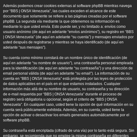
Además podemos crear cookies externas al software phpBB mientras navega
por “BBS | ONSA Venezuela”, las cuales exceden el alcance de este
documento que solamente se refiere a las páginas creadas por el software
phpBB. La segunda vía mediante la que obtenemos su información es
mediante lo que usted envía. Esto puede ser, y no limitado a: envíos como
usuario anónimo (de aquí en adelante “envíos anónimos”), su registro en “BBS
| ONSA Venezuela” (de aquí en adelante “su cuenta”) y mensajes enviados por
usted después de registrarse y mientras se haya identificado (de aquí en
adelante “sus mensajes”).
Su cuenta como mínimo constará de un nombre único de identificación (de
aquí en adelante “su nombre de usuario”), una contraseña personal empleada
para la identificación (de aquí en adelante “su contraseña”) y una dirección de
email personal válida (de aquí en adelante “su email”). La información de su
cuenta en “BBS | ONSA Venezuela” está protegida por las leyes de protección
de datos aplicables en el país en el que estamos instalados. Cualquier
información más allá de su nombre de usuario, su contraseña y su dirección
de e-mail requerida por “BBS | ONSA Venezuela” durante el proceso de
registro será obligatoria u opcional, según el criterio de “BBS | ONSA
Venezuela”. En cualquier caso, usted tiene la opción de qué información en su
cuenta será públicamente exhibida. Además, en su cuenta, usted tiene la
opción de activar o desactivar los emails generados automáticamente por el
software phpBB.
Su contraseña está encriptada (cifrado de una vía) por lo tanto está segura. Sin
embargo, se recomienda que no emplee la misma contraseña en diferentes