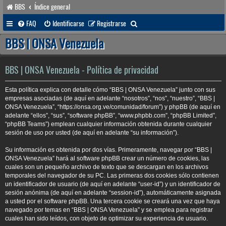
BBS
Índice general
B
FAQ
Identificarse
Registrarse
u
BBS | ONSA Venezuela
s
c
BBS | ONSA Venezuela - Política de privacidad
a
Esta política explica con detalle cómo “BBS | ONSA Venezuela” junto con sus
r
empresas asociadas (de aquí en adelante “nosotros”, “nos”, “nuestro”, “BBS |
ONSA Venezuela”, “https://onsa.org.ve/comunidad/forum”) y phpBB (de aquí en
adelante “ellos”, “sus”, “software phpBB”, “www.phpbb.com”, “phpBB Limited”,
“phpBB Teams”) emplean cualquier información obtenida durante cualquier
sesión de uso por usted (de aquí en adelante “su información”).
Su información es obtenida por dos vías. Primeramente, navegar por “BBS |
ONSA Venezuela” hará al software phpBB crear un número de cookies, las
cuales son un pequeño archivo de texto que se descargan en los archivos
temporales del navegador de su PC. Las primeras dos cookies sólo contienen
un identificador de usuario (de aquí en adelante “user-id”) y un identificador de
sesión anónima (de aquí en adelante “session-id”), automáticamente asignada
a usted por el software phpBB. Una tercera cookie se creará una vez que haya
navegado por temas en “BBS | ONSA Venezuela” y se emplea para registrar
cuales han sido leídos, con objeto de optimizar su experiencia de usuario.