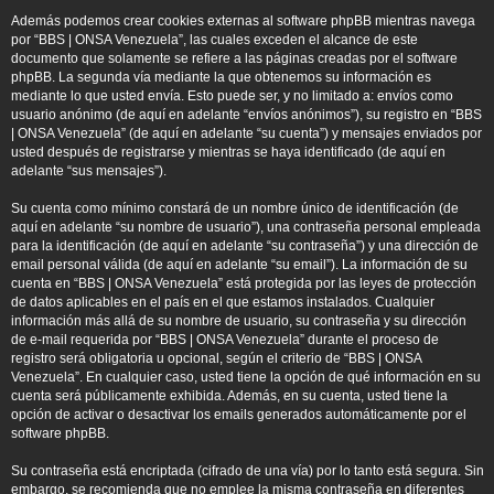
Además podemos crear cookies externas al software phpBB mientras navega
por “BBS | ONSA Venezuela”, las cuales exceden el alcance de este
documento que solamente se refiere a las páginas creadas por el software
phpBB. La segunda vía mediante la que obtenemos su información es
mediante lo que usted envía. Esto puede ser, y no limitado a: envíos como
usuario anónimo (de aquí en adelante “envíos anónimos”), su registro en “BBS
| ONSA Venezuela” (de aquí en adelante “su cuenta”) y mensajes enviados por
usted después de registrarse y mientras se haya identificado (de aquí en
adelante “sus mensajes”).
Su cuenta como mínimo constará de un nombre único de identificación (de
aquí en adelante “su nombre de usuario”), una contraseña personal empleada
para la identificación (de aquí en adelante “su contraseña”) y una dirección de
email personal válida (de aquí en adelante “su email”). La información de su
cuenta en “BBS | ONSA Venezuela” está protegida por las leyes de protección
de datos aplicables en el país en el que estamos instalados. Cualquier
información más allá de su nombre de usuario, su contraseña y su dirección
de e-mail requerida por “BBS | ONSA Venezuela” durante el proceso de
registro será obligatoria u opcional, según el criterio de “BBS | ONSA
Venezuela”. En cualquier caso, usted tiene la opción de qué información en su
cuenta será públicamente exhibida. Además, en su cuenta, usted tiene la
opción de activar o desactivar los emails generados automáticamente por el
software phpBB.
Su contraseña está encriptada (cifrado de una vía) por lo tanto está segura. Sin
embargo, se recomienda que no emplee la misma contraseña en diferentes