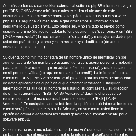
Además podemos crear cookies externas al software phpBB mientras navega
por “BBS | ONSA Venezuela”, las cuales exceden el alcance de este
documento que solamente se refiere a las páginas creadas por el software
phpBB. La segunda vía mediante la que obtenemos su información es
mediante lo que usted envía. Esto puede ser, y no limitado a: envíos como
usuario anónimo (de aquí en adelante “envíos anónimos”), su registro en “BBS
| ONSA Venezuela” (de aquí en adelante “su cuenta”) y mensajes enviados por
usted después de registrarse y mientras se haya identificado (de aquí en
adelante “sus mensajes”).
Su cuenta como mínimo constará de un nombre único de identificación (de
aquí en adelante “su nombre de usuario”), una contraseña personal empleada
para la identificación (de aquí en adelante “su contraseña”) y una dirección de
email personal válida (de aquí en adelante “su email”). La información de su
cuenta en “BBS | ONSA Venezuela” está protegida por las leyes de protección
de datos aplicables en el país en el que estamos instalados. Cualquier
información más allá de su nombre de usuario, su contraseña y su dirección
de e-mail requerida por “BBS | ONSA Venezuela” durante el proceso de
registro será obligatoria u opcional, según el criterio de “BBS | ONSA
Venezuela”. En cualquier caso, usted tiene la opción de qué información en su
cuenta será públicamente exhibida. Además, en su cuenta, usted tiene la
opción de activar o desactivar los emails generados automáticamente por el
software phpBB.
Su contraseña está encriptada (cifrado de una vía) por lo tanto está segura. Sin
embargo, se recomienda que no emplee la misma contraseña en diferentes