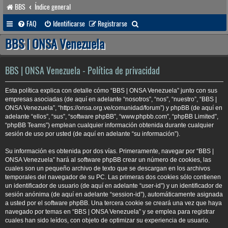
BBS
Índice general
B
FAQ
Identificarse
Registrarse
u
BBS | ONSA Venezuela
s
c
BBS | ONSA Venezuela - Política de privacidad
a
Esta política explica con detalle cómo “BBS | ONSA Venezuela” junto con sus
r
empresas asociadas (de aquí en adelante “nosotros”, “nos”, “nuestro”, “BBS |
ONSA Venezuela”, “https://onsa.org.ve/comunidad/forum”) y phpBB (de aquí en
adelante “ellos”, “sus”, “software phpBB”, “www.phpbb.com”, “phpBB Limited”,
“phpBB Teams”) emplean cualquier información obtenida durante cualquier
sesión de uso por usted (de aquí en adelante “su información”).
Su información es obtenida por dos vías. Primeramente, navegar por “BBS |
ONSA Venezuela” hará al software phpBB crear un número de cookies, las
cuales son un pequeño archivo de texto que se descargan en los archivos
temporales del navegador de su PC. Las primeras dos cookies sólo contienen
un identificador de usuario (de aquí en adelante “user-id”) y un identificador de
sesión anónima (de aquí en adelante “session-id”), automáticamente asignada
a usted por el software phpBB. Una tercera cookie se creará una vez que haya
navegado por temas en “BBS | ONSA Venezuela” y se emplea para registrar
cuales han sido leídos, con objeto de optimizar su experiencia de usuario.