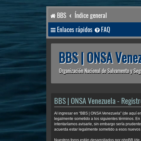
BBS
Índice general
Enlaces rápidos
FAQ
BBS | ONSA Venez
Organización Nacional de Salvamento y Seg
BBS | ONSA Venezuela - Registr
Al ingresar en “BBS | ONSA Venezuela” (de aquí en 
legalmente sometido a los siguientes términos. En
intentaríamos avisarle, sin embargo sería prudent
acuerda estar legalmente sometido a esos nuevos 
Nuestros foros están desarrollados por phpBB (de 