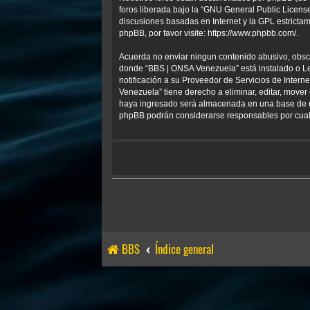
foros liberada bajo la “
GNU General Public License
discusiones basadas en Internet y la GPL estrict
phpBB, por favor visite:
https://www.phpbb.com/
.
Acuerda no enviar ningun contenido abusivo, obscen
donde “BBS | ONSA Venezuela” está instalado o Le
notificación a su Proveedor de Servicios de Inter
Venezuela” tiene derecho a eliminar, editar, mov
haya ingresado será almacenada en una base de da
phpBB podrán considerarse responsables por cualq
BBS
Índice general