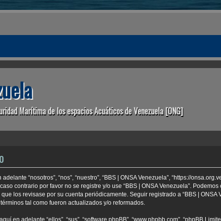
uela
uridad Marítima de los espacios Acuáticos de Venezuela [ONG]
o
adelante “nosotros”, “nos”, “nuestro”, “BBS | ONSA Venezuela”, “https://onsa.org.
 caso contrario por favor no se registre y/o use “BBS | ONSA Venezuela”. Podemo
e que los revisase por su cuenta periódicamente. Seguir registrado a “BBS | ONSA
términos tal como fueron actualizados y/o reformados.
aquí en adelante “ellos”, “sus”, “software phpBB”, “www.phpbb.com”, “phpBB Limite