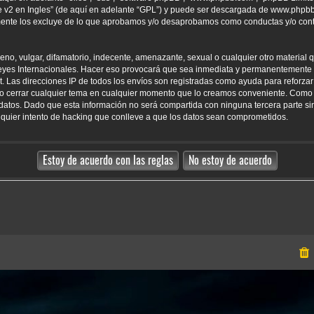
 v2 en Ingles
” (de aquí en adelante “GPL”) y puede ser descargada de
www.phpb
amente los excluye de lo que aprobamos y/o desaprobamos como conductas y/o con
o, vulgar, difamatorio, indecente, amenazante, sexual o cualquier otro material qu
yes Internacionales. Hacer eso provocará que sea inmediata y permanentemente e
net. Las direcciones IP de todos los envíos son registradas como ayuda para reforz
er o cerrar cualquier tema en cualquier momento que lo creamos conveniente. Como
tos. Dado que esta información no será compartida con ninguna tercera parte sin
uier intento de hacking que conlleve a que los datos sean comprometidos.