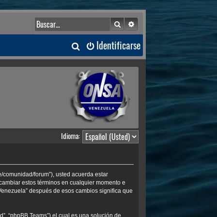
Buscar
Búsqueda avanzada
B
Identificarse
u
s
c
a
Idioma:
r
ve/comunidad/forum”), usted acuerda estar
s cambiar estos términos en cualquier momento e
 Venezuela” después de esos cambios significa que
d”, “phpBB Teams”) el cual es una solución de