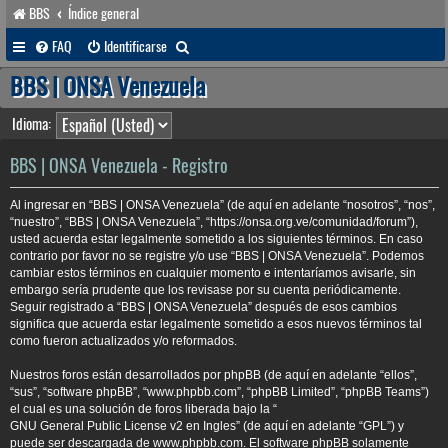
BBS
Índice general
B
FAQ
Identificarse
u
BBS | ONSA Venezuela
s
Idioma:
c
a
BBS | ONSA Venezuela - Registro
r
Al ingresar en “BBS | ONSA Venezuela” (de aquí en adelante “nosotros”, “nos”,
“nuestro”, “BBS | ONSA Venezuela”, “https://onsa.org.ve/comunidad/forum”),
usted acuerda estar legalmente sometido a los siguientes términos. En caso
contrario por favor no se registre y/o use “BBS | ONSA Venezuela”. Podemos
cambiar estos términos en cualquier momento e intentaríamos avisarle, sin
embargo sería prudente que los revisase por su cuenta periódicamente.
Seguir registrado a “BBS | ONSA Venezuela” después de esos cambios
significa que acuerda estar legalmente sometido a esos nuevos términos tal
como fueron actualizados y/o reformados.
Nuestros foros están desarrollados por phpBB (de aquí en adelante “ellos”,
“sus”, “software phpBB”, “www.phpbb.com”, “phpBB Limited”, “phpBB Teams”)
el cual es una solución de foros liberada bajo la “
GNU General Public License v2 en Ingles
” (de aquí en adelante “GPL”) y
puede ser descargada de
www.phpbb.com
. El software phpBB solamente