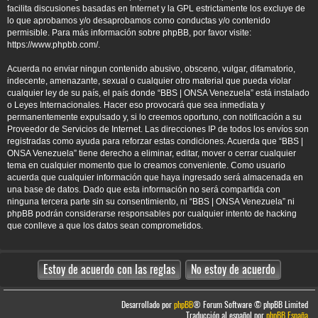
facilita discusiones basadas en Internet y la GPL estrictamente los excluye de
lo que aprobamos y/o desaprobamos como conductas y/o contenido
permisible. Para más información sobre phpBB, por favor visite:
https://www.phpbb.com/
.
Acuerda no enviar ningun contenido abusivo, obsceno, vulgar, difamatorio,
indecente, amenazante, sexual o cualquier otro material que pueda violar
cualquier ley de su país, el país donde “BBS | ONSA Venezuela” está instalado
o Leyes Internacionales. Hacer eso provocará que sea inmediata y
permanentemente expulsado y, si lo creemos oportuno, con notificación a su
Proveedor de Servicios de Internet. Las direcciones IP de todos los envíos son
registradas como ayuda para reforzar estas condiciones. Acuerda que “BBS |
ONSA Venezuela” tiene derecho a eliminar, editar, mover o cerrar cualquier
tema en cualquier momento que lo creamos conveniente. Como usuario
acuerda que cualquier información que haya ingresado será almacenada en
una base de datos. Dado que esta información no será compartida con
ninguna tercera parte sin su consentimiento, ni “BBS | ONSA Venezuela” ni
phpBB podrán considerarse responsables por cualquier intento de hacking
que conlleve a que los datos sean comprometidos.
Desarrollado por
phpBB
® Forum Software © phpBB Limited
Traducción al español por
phpBB España