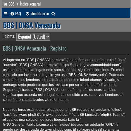
BBS
Índice general
B
FAQ
Identificarse
u
BBS | ONSA Venezuela
s
Idioma:
c
a
BBS | ONSA Venezuela - Registro
r
Al ingresar en “BBS | ONSA Venezuela” (de aquí en adelante “nosotros”, “nos”,
“nuestro”, “BBS | ONSA Venezuela”, “https://onsa.org.ve/comunidad/forum”),
usted acuerda estar legalmente sometido a los siguientes términos. En caso
contrario por favor no se registre y/o use “BBS | ONSA Venezuela”. Podemos
cambiar estos términos en cualquier momento e intentaríamos avisarle, sin
embargo sería prudente que los revisase por su cuenta periódicamente.
Seguir registrado a “BBS | ONSA Venezuela” después de esos cambios
significa que acuerda estar legalmente sometido a esos nuevos términos tal
como fueron actualizados y/o reformados.
Nuestros foros están desarrollados por phpBB (de aquí en adelante “ellos”,
“sus”, “software phpBB”, “www.phpbb.com”, “phpBB Limited”, “phpBB Teams”)
el cual es una solución de foros liberada bajo la “
GNU General Public License v2 en Ingles
” (de aquí en adelante “GPL”) y
puede ser descargada de
www.phpbb.com
. El software phpBB solamente