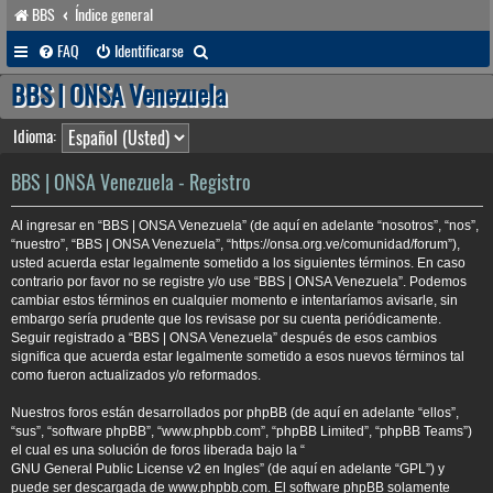
BBS
Índice general
B
FAQ
Identificarse
u
BBS | ONSA Venezuela
s
Idioma:
c
a
BBS | ONSA Venezuela - Registro
r
Al ingresar en “BBS | ONSA Venezuela” (de aquí en adelante “nosotros”, “nos”,
“nuestro”, “BBS | ONSA Venezuela”, “https://onsa.org.ve/comunidad/forum”),
usted acuerda estar legalmente sometido a los siguientes términos. En caso
contrario por favor no se registre y/o use “BBS | ONSA Venezuela”. Podemos
cambiar estos términos en cualquier momento e intentaríamos avisarle, sin
embargo sería prudente que los revisase por su cuenta periódicamente.
Seguir registrado a “BBS | ONSA Venezuela” después de esos cambios
significa que acuerda estar legalmente sometido a esos nuevos términos tal
como fueron actualizados y/o reformados.
Nuestros foros están desarrollados por phpBB (de aquí en adelante “ellos”,
“sus”, “software phpBB”, “www.phpbb.com”, “phpBB Limited”, “phpBB Teams”)
el cual es una solución de foros liberada bajo la “
GNU General Public License v2 en Ingles
” (de aquí en adelante “GPL”) y
puede ser descargada de
www.phpbb.com
. El software phpBB solamente