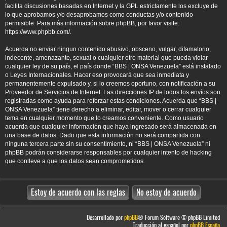
facilita discusiones basadas en Internet y la GPL estrictamente los excluye de
lo que aprobamos y/o desaprobamos como conductas y/o contenido
permisible. Para más información sobre phpBB, por favor visite:
https://www.phpbb.com/
.
Acuerda no enviar ningun contenido abusivo, obsceno, vulgar, difamatorio,
indecente, amenazante, sexual o cualquier otro material que pueda violar
cualquier ley de su país, el país donde “BBS | ONSA Venezuela” está instalado
o Leyes Internacionales. Hacer eso provocará que sea inmediata y
permanentemente expulsado y, si lo creemos oportuno, con notificación a su
Proveedor de Servicios de Internet. Las direcciones IP de todos los envíos son
registradas como ayuda para reforzar estas condiciones. Acuerda que “BBS |
ONSA Venezuela” tiene derecho a eliminar, editar, mover o cerrar cualquier
tema en cualquier momento que lo creamos conveniente. Como usuario
acuerda que cualquier información que haya ingresado será almacenada en
una base de datos. Dado que esta información no será compartida con
ninguna tercera parte sin su consentimiento, ni “BBS | ONSA Venezuela” ni
phpBB podrán considerarse responsables por cualquier intento de hacking
que conlleve a que los datos sean comprometidos.
Desarrollado por
phpBB
® Forum Software © phpBB Limited
Traducción al español por
phpBB España