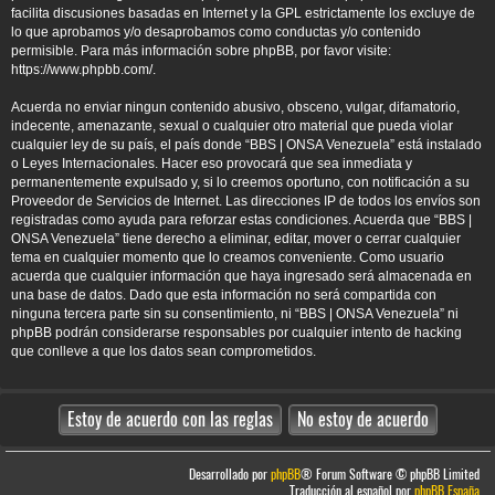
facilita discusiones basadas en Internet y la GPL estrictamente los excluye de
lo que aprobamos y/o desaprobamos como conductas y/o contenido
permisible. Para más información sobre phpBB, por favor visite:
https://www.phpbb.com/
.
Acuerda no enviar ningun contenido abusivo, obsceno, vulgar, difamatorio,
indecente, amenazante, sexual o cualquier otro material que pueda violar
cualquier ley de su país, el país donde “BBS | ONSA Venezuela” está instalado
o Leyes Internacionales. Hacer eso provocará que sea inmediata y
permanentemente expulsado y, si lo creemos oportuno, con notificación a su
Proveedor de Servicios de Internet. Las direcciones IP de todos los envíos son
registradas como ayuda para reforzar estas condiciones. Acuerda que “BBS |
ONSA Venezuela” tiene derecho a eliminar, editar, mover o cerrar cualquier
tema en cualquier momento que lo creamos conveniente. Como usuario
acuerda que cualquier información que haya ingresado será almacenada en
una base de datos. Dado que esta información no será compartida con
ninguna tercera parte sin su consentimiento, ni “BBS | ONSA Venezuela” ni
phpBB podrán considerarse responsables por cualquier intento de hacking
que conlleve a que los datos sean comprometidos.
Desarrollado por
phpBB
® Forum Software © phpBB Limited
Traducción al español por
phpBB España