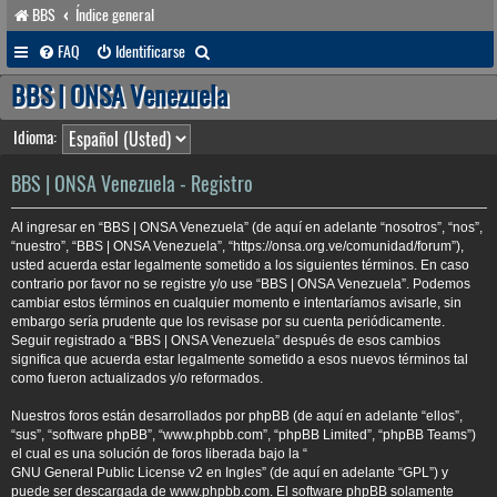
BBS
Índice general
B
FAQ
Identificarse
u
BBS | ONSA Venezuela
s
Idioma:
c
a
BBS | ONSA Venezuela - Registro
r
Al ingresar en “BBS | ONSA Venezuela” (de aquí en adelante “nosotros”, “nos”,
“nuestro”, “BBS | ONSA Venezuela”, “https://onsa.org.ve/comunidad/forum”),
usted acuerda estar legalmente sometido a los siguientes términos. En caso
contrario por favor no se registre y/o use “BBS | ONSA Venezuela”. Podemos
cambiar estos términos en cualquier momento e intentaríamos avisarle, sin
embargo sería prudente que los revisase por su cuenta periódicamente.
Seguir registrado a “BBS | ONSA Venezuela” después de esos cambios
significa que acuerda estar legalmente sometido a esos nuevos términos tal
como fueron actualizados y/o reformados.
Nuestros foros están desarrollados por phpBB (de aquí en adelante “ellos”,
“sus”, “software phpBB”, “www.phpbb.com”, “phpBB Limited”, “phpBB Teams”)
el cual es una solución de foros liberada bajo la “
GNU General Public License v2 en Ingles
” (de aquí en adelante “GPL”) y
puede ser descargada de
www.phpbb.com
. El software phpBB solamente