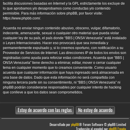
facilita discusiones basadas en Internet y la GPL estrictamente los excluye de
lo que aprobamos y/o desaprobamos como conductas y/o contenido
permisible. Para más información sobre phpBB, por favor visite:
https://www.phpbb.com/
.
Acuerda no enviar ningun contenido abusivo, obsceno, vulgar, difamatorio,
indecente, amenazante, sexual o cualquier otro material que pueda violar
cualquier ley de su país, el país donde “BBS | ONSA Venezuela” está instalado
o Leyes Internacionales. Hacer eso provocará que sea inmediata y
permanentemente expulsado y, si lo creemos oportuno, con notificación a su
Proveedor de Servicios de Internet. Las direcciones IP de todos los envíos son
registradas como ayuda para reforzar estas condiciones. Acuerda que “BBS |
ONSA Venezuela” tiene derecho a eliminar, editar, mover o cerrar cualquier
tema en cualquier momento que lo creamos conveniente. Como usuario
acuerda que cualquier información que haya ingresado será almacenada en
una base de datos. Dado que esta información no será compartida con
ninguna tercera parte sin su consentimiento, ni “BBS | ONSA Venezuela” ni
phpBB podrán considerarse responsables por cualquier intento de hacking
que conlleve a que los datos sean comprometidos.
Desarrollado por
phpBB
® Forum Software © phpBB Limited
Traducción al español por
phpBB España