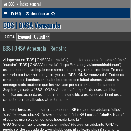
BBS
Índice general
B
FAQ
Identificarse
u
BBS | ONSA Venezuela
s
Idioma:
c
a
BBS | ONSA Venezuela - Registro
r
Al ingresar en “BBS | ONSA Venezuela” (de aquí en adelante “nosotros”, “nos”,
“nuestro”, “BBS | ONSA Venezuela”, “https://onsa.org.ve/comunidad/forum”),
usted acuerda estar legalmente sometido a los siguientes términos. En caso
contrario por favor no se registre y/o use “BBS | ONSA Venezuela”. Podemos
cambiar estos términos en cualquier momento e intentaríamos avisarle, sin
embargo sería prudente que los revisase por su cuenta periódicamente.
Seguir registrado a “BBS | ONSA Venezuela” después de esos cambios
significa que acuerda estar legalmente sometido a esos nuevos términos tal
como fueron actualizados y/o reformados.
Nuestros foros están desarrollados por phpBB (de aquí en adelante “ellos”,
“sus”, “software phpBB”, “www.phpbb.com”, “phpBB Limited”, “phpBB Teams”)
el cual es una solución de foros liberada bajo la “
GNU General Public License v2 en Ingles
” (de aquí en adelante “GPL”) y
puede ser descargada de
www.phpbb.com
. El software phpBB solamente