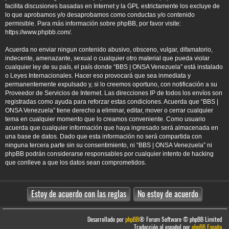
facilita discusiones basadas en Internet y la GPL estrictamente los excluye de
lo que aprobamos y/o desaprobamos como conductas y/o contenido
permisible. Para más información sobre phpBB, por favor visite:
https://www.phpbb.com/
.
Acuerda no enviar ningun contenido abusivo, obsceno, vulgar, difamatorio,
indecente, amenazante, sexual o cualquier otro material que pueda violar
cualquier ley de su país, el país donde “BBS | ONSA Venezuela” está instalado
o Leyes Internacionales. Hacer eso provocará que sea inmediata y
permanentemente expulsado y, si lo creemos oportuno, con notificación a su
Proveedor de Servicios de Internet. Las direcciones IP de todos los envíos son
registradas como ayuda para reforzar estas condiciones. Acuerda que “BBS |
ONSA Venezuela” tiene derecho a eliminar, editar, mover o cerrar cualquier
tema en cualquier momento que lo creamos conveniente. Como usuario
acuerda que cualquier información que haya ingresado será almacenada en
una base de datos. Dado que esta información no será compartida con
ninguna tercera parte sin su consentimiento, ni “BBS | ONSA Venezuela” ni
phpBB podrán considerarse responsables por cualquier intento de hacking
que conlleve a que los datos sean comprometidos.
Desarrollado por
phpBB
® Forum Software © phpBB Limited
Traducción al español por
phpBB España