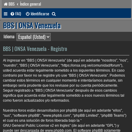
BBS
Índice general
B
FAQ
Identificarse
u
BBS | ONSA Venezuela
s
Idioma:
c
a
BBS | ONSA Venezuela - Registro
r
Al ingresar en “BBS | ONSA Venezuela” (de aquí en adelante “nosotros”, “nos”,
“nuestro”, “BBS | ONSA Venezuela”, “https://onsa.org.ve/comunidad/forum”),
usted acuerda estar legalmente sometido a los siguientes términos. En caso
contrario por favor no se registre y/o use “BBS | ONSA Venezuela”. Podemos
cambiar estos términos en cualquier momento e intentaríamos avisarle, sin
embargo sería prudente que los revisase por su cuenta periódicamente.
Seguir registrado a “BBS | ONSA Venezuela” después de esos cambios
significa que acuerda estar legalmente sometido a esos nuevos términos tal
como fueron actualizados y/o reformados.
Nuestros foros están desarrollados por phpBB (de aquí en adelante “ellos”,
“sus”, “software phpBB”, “www.phpbb.com”, “phpBB Limited”, “phpBB Teams”)
el cual es una solución de foros liberada bajo la “
GNU General Public License v2 en Ingles
” (de aquí en adelante “GPL”) y
puede ser descargada de
www.phpbb.com
. El software phpBB solamente