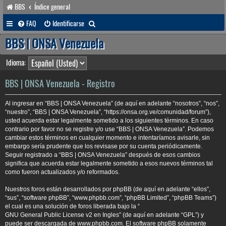
BBS
Índice general
B
FAQ
Identificarse
u
BBS | ONSA Venezuela
s
Idioma:
c
a
BBS | ONSA Venezuela - Registro
r
Al ingresar en “BBS | ONSA Venezuela” (de aquí en adelante “nosotros”, “nos”,
“nuestro”, “BBS | ONSA Venezuela”, “https://onsa.org.ve/comunidad/forum”),
usted acuerda estar legalmente sometido a los siguientes términos. En caso
contrario por favor no se registre y/o use “BBS | ONSA Venezuela”. Podemos
cambiar estos términos en cualquier momento e intentaríamos avisarle, sin
embargo sería prudente que los revisase por su cuenta periódicamente.
Seguir registrado a “BBS | ONSA Venezuela” después de esos cambios
significa que acuerda estar legalmente sometido a esos nuevos términos tal
como fueron actualizados y/o reformados.
Nuestros foros están desarrollados por phpBB (de aquí en adelante “ellos”,
“sus”, “software phpBB”, “www.phpbb.com”, “phpBB Limited”, “phpBB Teams”)
el cual es una solución de foros liberada bajo la “
GNU General Public License v2 en Ingles
” (de aquí en adelante “GPL”) y
puede ser descargada de
www.phpbb.com
. El software phpBB solamente