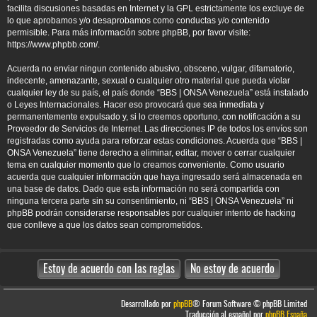
facilita discusiones basadas en Internet y la GPL estrictamente los excluye de
lo que aprobamos y/o desaprobamos como conductas y/o contenido
permisible. Para más información sobre phpBB, por favor visite:
https://www.phpbb.com/
.
Acuerda no enviar ningun contenido abusivo, obsceno, vulgar, difamatorio,
indecente, amenazante, sexual o cualquier otro material que pueda violar
cualquier ley de su país, el país donde “BBS | ONSA Venezuela” está instalado
o Leyes Internacionales. Hacer eso provocará que sea inmediata y
permanentemente expulsado y, si lo creemos oportuno, con notificación a su
Proveedor de Servicios de Internet. Las direcciones IP de todos los envíos son
registradas como ayuda para reforzar estas condiciones. Acuerda que “BBS |
ONSA Venezuela” tiene derecho a eliminar, editar, mover o cerrar cualquier
tema en cualquier momento que lo creamos conveniente. Como usuario
acuerda que cualquier información que haya ingresado será almacenada en
una base de datos. Dado que esta información no será compartida con
ninguna tercera parte sin su consentimiento, ni “BBS | ONSA Venezuela” ni
phpBB podrán considerarse responsables por cualquier intento de hacking
que conlleve a que los datos sean comprometidos.
Desarrollado por
phpBB
® Forum Software © phpBB Limited
Traducción al español por
phpBB España