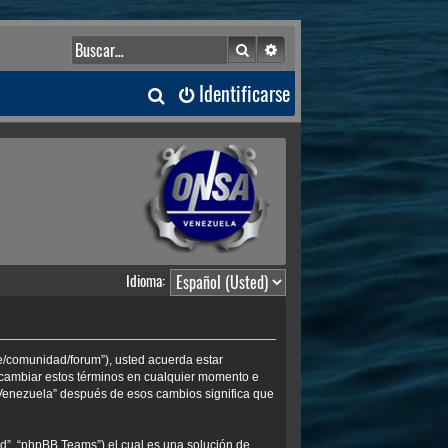
Buscar
Búsqueda avanzada
B
Identificarse
u
s
c
a
Idioma:
r
ve/comunidad/forum”), usted acuerda estar
s cambiar estos términos en cualquier momento e
 Venezuela” después de esos cambios significa que
d”, “phpBB Teams”) el cual es una solución de