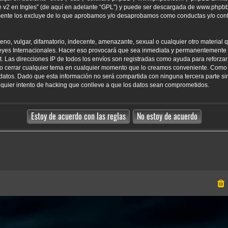
 v2 en Ingles
” (de aquí en adelante “GPL”) y puede ser descargada de
www.phpb
amente los excluye de lo que aprobamos y/o desaprobamos como conductas y/o con
o, vulgar, difamatorio, indecente, amenazante, sexual o cualquier otro material qu
yes Internacionales. Hacer eso provocará que sea inmediata y permanentemente e
net. Las direcciones IP de todos los envíos son registradas como ayuda para reforz
er o cerrar cualquier tema en cualquier momento que lo creamos conveniente. Como
tos. Dado que esta información no será compartida con ninguna tercera parte sin
uier intento de hacking que conlleve a que los datos sean comprometidos.