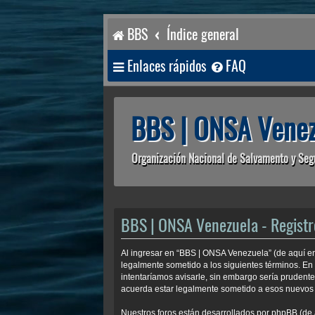
BBS
Índice general
Enlaces rápidos
FAQ
BBS | ONSA Venez
Organización Nacional de Salvamento y Seg
BBS | ONSA Venezuela - Registr
Al ingresar en “BBS | ONSA Venezuela” (de aquí en 
legalmente sometido a los siguientes términos. En
intentaríamos avisarle, sin embargo sería prudent
acuerda estar legalmente sometido a esos nuevos 
Nuestros foros están desarrollados por phpBB (de 