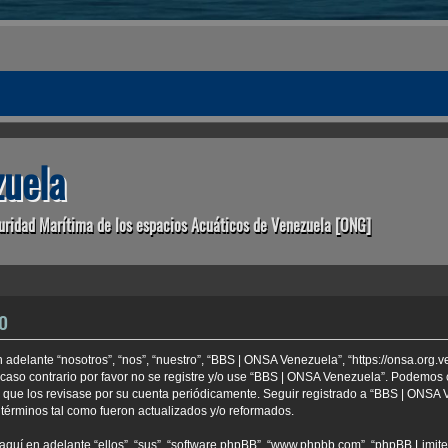
uela
uridad Marítima de los espacios Acuáticos de Venezuela [ONG]
o
adelante “nosotros”, “nos”, “nuestro”, “BBS | ONSA Venezuela”, “https://onsa.org.
 caso contrario por favor no se registre y/o use “BBS | ONSA Venezuela”. Podemo
e que los revisase por su cuenta periódicamente. Seguir registrado a “BBS | ONSA
términos tal como fueron actualizados y/o reformados.
aquí en adelante “ellos”, “sus”, “software phpBB”, “www.phpbb.com”, “phpBB Limite