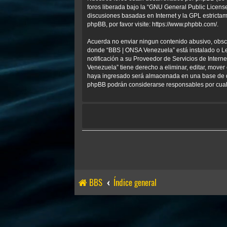
foros liberada bajo la “
GNU General Public License
discusiones basadas en Internet y la GPL estrict
phpBB, por favor visite:
https://www.phpbb.com/
.
Acuerda no enviar ningun contenido abusivo, obscen
donde “BBS | ONSA Venezuela” está instalado o Le
notificación a su Proveedor de Servicios de Inter
Venezuela” tiene derecho a eliminar, editar, mov
haya ingresado será almacenada en una base de da
phpBB podrán considerarse responsables por cualq
BBS
Índice general