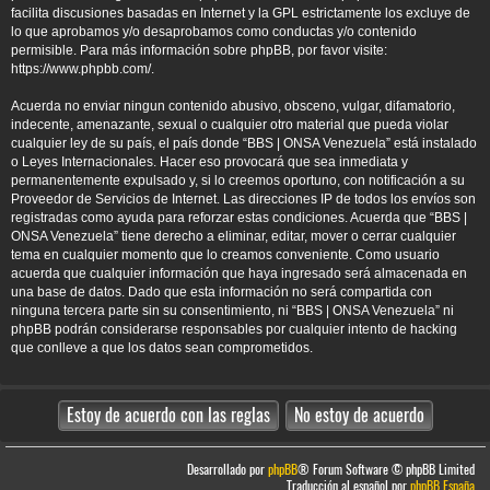
facilita discusiones basadas en Internet y la GPL estrictamente los excluye de
lo que aprobamos y/o desaprobamos como conductas y/o contenido
permisible. Para más información sobre phpBB, por favor visite:
https://www.phpbb.com/
.
Acuerda no enviar ningun contenido abusivo, obsceno, vulgar, difamatorio,
indecente, amenazante, sexual o cualquier otro material que pueda violar
cualquier ley de su país, el país donde “BBS | ONSA Venezuela” está instalado
o Leyes Internacionales. Hacer eso provocará que sea inmediata y
permanentemente expulsado y, si lo creemos oportuno, con notificación a su
Proveedor de Servicios de Internet. Las direcciones IP de todos los envíos son
registradas como ayuda para reforzar estas condiciones. Acuerda que “BBS |
ONSA Venezuela” tiene derecho a eliminar, editar, mover o cerrar cualquier
tema en cualquier momento que lo creamos conveniente. Como usuario
acuerda que cualquier información que haya ingresado será almacenada en
una base de datos. Dado que esta información no será compartida con
ninguna tercera parte sin su consentimiento, ni “BBS | ONSA Venezuela” ni
phpBB podrán considerarse responsables por cualquier intento de hacking
que conlleve a que los datos sean comprometidos.
Desarrollado por
phpBB
® Forum Software © phpBB Limited
Traducción al español por
phpBB España