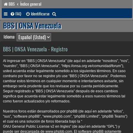
BBS
Índice general
B
FAQ
Identificarse
u
BBS | ONSA Venezuela
s
Idioma:
c
a
BBS | ONSA Venezuela - Registro
r
Al ingresar en “BBS | ONSA Venezuela” (de aquí en adelante “nosotros”, “nos”,
“nuestro”, “BBS | ONSA Venezuela”, “https://onsa.org.ve/comunidad/forum”),
usted acuerda estar legalmente sometido a los siguientes términos. En caso
contrario por favor no se registre y/o use “BBS | ONSA Venezuela”. Podemos
cambiar estos términos en cualquier momento e intentaríamos avisarle, sin
embargo sería prudente que los revisase por su cuenta periódicamente.
Seguir registrado a “BBS | ONSA Venezuela” después de esos cambios
significa que acuerda estar legalmente sometido a esos nuevos términos tal
como fueron actualizados y/o reformados.
Nuestros foros están desarrollados por phpBB (de aquí en adelante “ellos”,
“sus”, “software phpBB”, “www.phpbb.com”, “phpBB Limited”, “phpBB Teams”)
el cual es una solución de foros liberada bajo la “
GNU General Public License v2 en Ingles
” (de aquí en adelante “GPL”) y
puede ser descargada de
www.phpbb.com
. El software phpBB solamente