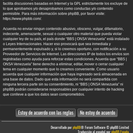
facilita discusiones basadas en Internet y la GPL estrictamente los excluye de
lo que aprobamos y/o desaprobamos como conductas y/o contenido
permisible. Para más información sobre phpBB, por favor visite:
https://www.phpbb.com/
.
Acuerda no enviar ningun contenido abusivo, obsceno, vulgar, difamatorio,
indecente, amenazante, sexual o cualquier otro material que pueda violar
cualquier ley de su país, el país donde “BBS | ONSA Venezuela” está instalado
o Leyes Internacionales. Hacer eso provocará que sea inmediata y
permanentemente expulsado y, si lo creemos oportuno, con notificación a su
Proveedor de Servicios de Internet. Las direcciones IP de todos los envíos son
registradas como ayuda para reforzar estas condiciones. Acuerda que “BBS |
ONSA Venezuela” tiene derecho a eliminar, editar, mover o cerrar cualquier
tema en cualquier momento que lo creamos conveniente. Como usuario
acuerda que cualquier información que haya ingresado será almacenada en
una base de datos. Dado que esta información no será compartida con
ninguna tercera parte sin su consentimiento, ni “BBS | ONSA Venezuela” ni
phpBB podrán considerarse responsables por cualquier intento de hacking
que conlleve a que los datos sean comprometidos.
Desarrollado por
phpBB
® Forum Software © phpBB Limited
Traducción al español por
phpBB España