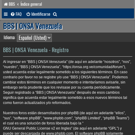
BBS
Índice general
B
FAQ
Identificarse
u
BBS | ONSA Venezuela
s
Idioma:
c
a
BBS | ONSA Venezuela - Registro
r
Al ingresar en “BBS | ONSA Venezuela” (de aquí en adelante “nosotros”, “nos”,
“nuestro”, “BBS | ONSA Venezuela”, “https://onsa.org.ve/comunidad/forum”),
usted acuerda estar legalmente sometido a los siguientes términos. En caso
contrario por favor no se registre y/o use “BBS | ONSA Venezuela”. Podemos
cambiar estos términos en cualquier momento e intentaríamos avisarle, sin
embargo sería prudente que los revisase por su cuenta periódicamente.
Seguir registrado a “BBS | ONSA Venezuela” después de esos cambios
significa que acuerda estar legalmente sometido a esos nuevos términos tal
como fueron actualizados y/o reformados.
Nuestros foros están desarrollados por phpBB (de aquí en adelante “ellos”,
“sus”, “software phpBB”, “www.phpbb.com”, “phpBB Limited”, “phpBB Teams”)
el cual es una solución de foros liberada bajo la “
GNU General Public License v2 en Ingles
” (de aquí en adelante “GPL”) y
puede ser descargada de
www.phpbb.com
. El software phpBB solamente