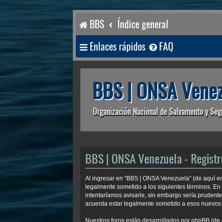
BBS
Índice general
Enlaces rápidos
FAQ
BBS | ONSA Venez
Organización Nacional de Salvamento y Seg
BBS | ONSA Venezuela - Registr
Al ingresar en “BBS | ONSA Venezuela” (de aquí en 
legalmente sometido a los siguientes términos. En
intentaríamos avisarle, sin embargo sería prudent
acuerda estar legalmente sometido a esos nuevos 
Nuestros foros están desarrollados por phpBB (de 