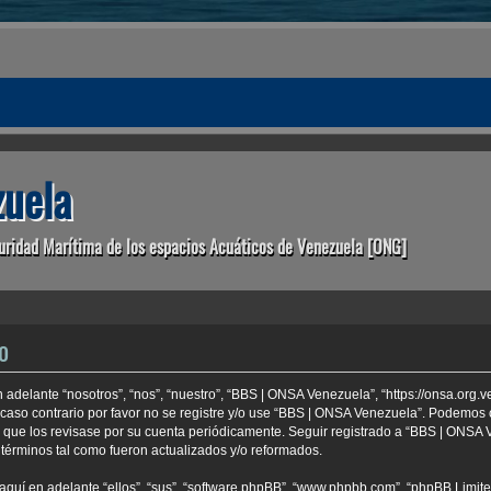
uela
uridad Marítima de los espacios Acuáticos de Venezuela [ONG]
o
adelante “nosotros”, “nos”, “nuestro”, “BBS | ONSA Venezuela”, “https://onsa.org.
 caso contrario por favor no se registre y/o use “BBS | ONSA Venezuela”. Podemo
e que los revisase por su cuenta periódicamente. Seguir registrado a “BBS | ONSA
términos tal como fueron actualizados y/o reformados.
aquí en adelante “ellos”, “sus”, “software phpBB”, “www.phpbb.com”, “phpBB Limite