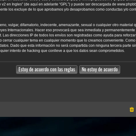
 v2 en Ingles
” (de aquí en adelante “GPL”) y puede ser descargada de
www.phpb
amente los excluye de lo que aprobamos y/o desaprobamos como conductas y/o con
o, vulgar, difamatorio, indecente, amenazante, sexual o cualquier otro material qu
yes Internacionales. Hacer eso provocará que sea inmediata y permanentemente e
net. Las direcciones IP de todos los envíos son registradas como ayuda para reforz
er o cerrar cualquier tema en cualquier momento que lo creamos conveniente. Como
tos. Dado que esta información no será compartida con ninguna tercera parte sin
uier intento de hacking que conlleve a que los datos sean comprometidos.