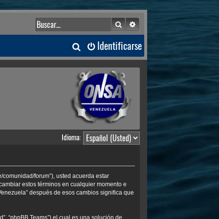
Buscar
Búsqueda avanzada
B
Identificarse
u
s
c
a
Idioma:
r
ve/comunidad/forum”), usted acuerda estar
s cambiar estos términos en cualquier momento e
 Venezuela” después de esos cambios significa que
d”, “phpBB Teams”) el cual es una solución de