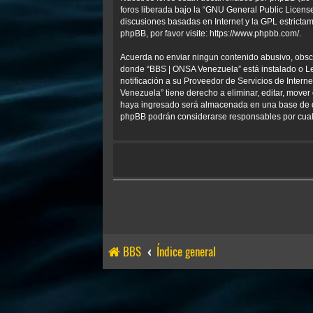
foros liberada bajo la “
GNU General Public License
discusiones basadas en Internet y la GPL estrict
phpBB, por favor visite:
https://www.phpbb.com/
.
Acuerda no enviar ningun contenido abusivo, obscen
donde “BBS | ONSA Venezuela” está instalado o Le
notificación a su Proveedor de Servicios de Inter
Venezuela” tiene derecho a eliminar, editar, mov
haya ingresado será almacenada en una base de da
phpBB podrán considerarse responsables por cualq
BBS
Índice general