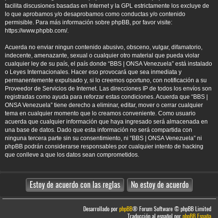
facilita discusiones basadas en Internet y la GPL estrictamente los excluye de
lo que aprobamos y/o desaprobamos como conductas y/o contenido
permisible. Para más información sobre phpBB, por favor visite:
https://www.phpbb.com/
.
Acuerda no enviar ningun contenido abusivo, obsceno, vulgar, difamatorio,
indecente, amenazante, sexual o cualquier otro material que pueda violar
cualquier ley de su país, el país donde “BBS | ONSA Venezuela” está instalado
o Leyes Internacionales. Hacer eso provocará que sea inmediata y
permanentemente expulsado y, si lo creemos oportuno, con notificación a su
Proveedor de Servicios de Internet. Las direcciones IP de todos los envíos son
registradas como ayuda para reforzar estas condiciones. Acuerda que “BBS |
ONSA Venezuela” tiene derecho a eliminar, editar, mover o cerrar cualquier
tema en cualquier momento que lo creamos conveniente. Como usuario
acuerda que cualquier información que haya ingresado será almacenada en
una base de datos. Dado que esta información no será compartida con
ninguna tercera parte sin su consentimiento, ni “BBS | ONSA Venezuela” ni
phpBB podrán considerarse responsables por cualquier intento de hacking
que conlleve a que los datos sean comprometidos.
Desarrollado por
phpBB
® Forum Software © phpBB Limited
Traducción al español por
phpBB España