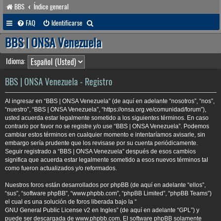
BBS
Índice general
B
FAQ
Identificarse
u
BBS | ONSA Venezuela
s
Idioma:
c
a
BBS | ONSA Venezuela - Registro
r
Al ingresar en “BBS | ONSA Venezuela” (de aquí en adelante “nosotros”, “nos”,
“nuestro”, “BBS | ONSA Venezuela”, “https://onsa.org.ve/comunidad/forum”),
usted acuerda estar legalmente sometido a los siguientes términos. En caso
contrario por favor no se registre y/o use “BBS | ONSA Venezuela”. Podemos
cambiar estos términos en cualquier momento e intentaríamos avisarle, sin
embargo sería prudente que los revisase por su cuenta periódicamente.
Seguir registrado a “BBS | ONSA Venezuela” después de esos cambios
significa que acuerda estar legalmente sometido a esos nuevos términos tal
como fueron actualizados y/o reformados.
Nuestros foros están desarrollados por phpBB (de aquí en adelante “ellos”,
“sus”, “software phpBB”, “www.phpbb.com”, “phpBB Limited”, “phpBB Teams”)
el cual es una solución de foros liberada bajo la “
GNU General Public License v2 en Ingles
” (de aquí en adelante “GPL”) y
puede ser descargada de
www.phpbb.com
. El software phpBB solamente