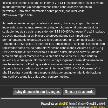
facilita discusiones basadas en Internet y la GPL estrictamente los excluye de
lo que aprobamos y/o desaprobamos como conductas y/o contenido
permisible. Para más información sobre phpBB, por favor visite:
https://www.phpbb.com/
.
Acuerda no enviar ningun contenido abusivo, obsceno, vulgar, difamatorio,
indecente, amenazante, sexual o cualquier otro material que pueda violar
cualquier ley de su país, el país donde “BBS | ONSA Venezuela” está instalado
o Leyes Internacionales. Hacer eso provocará que sea inmediata y
permanentemente expulsado y, si lo creemos oportuno, con notificación a su
Proveedor de Servicios de Internet. Las direcciones IP de todos los envíos son
registradas como ayuda para reforzar estas condiciones. Acuerda que “BBS |
ONSA Venezuela” tiene derecho a eliminar, editar, mover o cerrar cualquier
tema en cualquier momento que lo creamos conveniente. Como usuario
acuerda que cualquier información que haya ingresado será almacenada en
una base de datos. Dado que esta información no será compartida con
ninguna tercera parte sin su consentimiento, ni “BBS | ONSA Venezuela” ni
phpBB podrán considerarse responsables por cualquier intento de hacking
que conlleve a que los datos sean comprometidos.
Desarrollado por
phpBB
® Forum Software © phpBB Limited
Traducción al español por
phpBB España