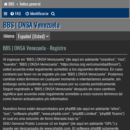
BBS
Índice general
B
FAQ
Identificarse
u
BBS | ONSA Venezuela
s
Idioma:
c
a
BBS | ONSA Venezuela - Registro
r
Al ingresar en “BBS | ONSA Venezuela” (de aquí en adelante “nosotros”, “nos”,
“nuestro”, “BBS | ONSA Venezuela”, “https://onsa.org.ve/comunidad/forum”),
usted acuerda estar legalmente sometido a los siguientes términos. En caso
contrario por favor no se registre y/o use “BBS | ONSA Venezuela”. Podemos
cambiar estos términos en cualquier momento e intentaríamos avisarle, sin
embargo sería prudente que los revisase por su cuenta periódicamente.
Seguir registrado a “BBS | ONSA Venezuela” después de esos cambios
significa que acuerda estar legalmente sometido a esos nuevos términos tal
como fueron actualizados y/o reformados.
Nuestros foros están desarrollados por phpBB (de aquí en adelante “ellos”,
“sus”, “software phpBB”, “www.phpbb.com”, “phpBB Limited”, “phpBB Teams”)
el cual es una solución de foros liberada bajo la “
GNU General Public License v2 en Ingles
” (de aquí en adelante “GPL”) y
puede ser descargada de
www.phpbb.com
. El software phpBB solamente