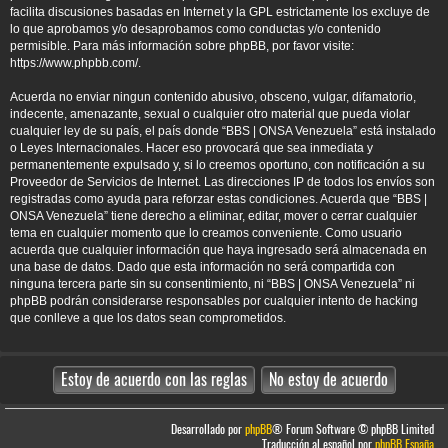
facilita discusiones basadas en Internet y la GPL estrictamente los excluye de
lo que aprobamos y/o desaprobamos como conductas y/o contenido
permisible. Para más información sobre phpBB, por favor visite:
https://www.phpbb.com/
.
Acuerda no enviar ningun contenido abusivo, obsceno, vulgar, difamatorio,
indecente, amenazante, sexual o cualquier otro material que pueda violar
cualquier ley de su país, el país donde “BBS | ONSA Venezuela” está instalado
o Leyes Internacionales. Hacer eso provocará que sea inmediata y
permanentemente expulsado y, si lo creemos oportuno, con notificación a su
Proveedor de Servicios de Internet. Las direcciones IP de todos los envíos son
registradas como ayuda para reforzar estas condiciones. Acuerda que “BBS |
ONSA Venezuela” tiene derecho a eliminar, editar, mover o cerrar cualquier
tema en cualquier momento que lo creamos conveniente. Como usuario
acuerda que cualquier información que haya ingresado será almacenada en
una base de datos. Dado que esta información no será compartida con
ninguna tercera parte sin su consentimiento, ni “BBS | ONSA Venezuela” ni
phpBB podrán considerarse responsables por cualquier intento de hacking
que conlleve a que los datos sean comprometidos.
Desarrollado por
phpBB
® Forum Software © phpBB Limited
Traducción al español por
phpBB España