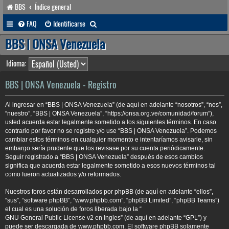
BBS
Índice general
B
FAQ
Identificarse
u
BBS | ONSA Venezuela
s
Idioma:
c
a
BBS | ONSA Venezuela - Registro
r
Al ingresar en “BBS | ONSA Venezuela” (de aquí en adelante “nosotros”, “nos”,
“nuestro”, “BBS | ONSA Venezuela”, “https://onsa.org.ve/comunidad/forum”),
usted acuerda estar legalmente sometido a los siguientes términos. En caso
contrario por favor no se registre y/o use “BBS | ONSA Venezuela”. Podemos
cambiar estos términos en cualquier momento e intentaríamos avisarle, sin
embargo sería prudente que los revisase por su cuenta periódicamente.
Seguir registrado a “BBS | ONSA Venezuela” después de esos cambios
significa que acuerda estar legalmente sometido a esos nuevos términos tal
como fueron actualizados y/o reformados.
Nuestros foros están desarrollados por phpBB (de aquí en adelante “ellos”,
“sus”, “software phpBB”, “www.phpbb.com”, “phpBB Limited”, “phpBB Teams”)
el cual es una solución de foros liberada bajo la “
GNU General Public License v2 en Ingles
” (de aquí en adelante “GPL”) y
puede ser descargada de
www.phpbb.com
. El software phpBB solamente