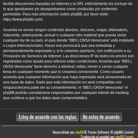
facilita discusiones basadas en Internet y la GPL estrictamente los excluye de
lo que aprobamos y/o desaprobamos como conductas y/o contenido
permisible. Para más información sobre phpBB, por favor visite:
https://www.phpbb.com/
.
Acuerda no enviar ningun contenido abusivo, obsceno, vulgar, difamatorio,
indecente, amenazante, sexual o cualquier otro material que pueda violar
cualquier ley de su país, el país donde “BBS | ONSA Venezuela” está instalado
o Leyes Internacionales. Hacer eso provocará que sea inmediata y
permanentemente expulsado y, si lo creemos oportuno, con notificación a su
Proveedor de Servicios de Internet. Las direcciones IP de todos los envíos son
registradas como ayuda para reforzar estas condiciones. Acuerda que “BBS |
ONSA Venezuela” tiene derecho a eliminar, editar, mover o cerrar cualquier
tema en cualquier momento que lo creamos conveniente. Como usuario
acuerda que cualquier información que haya ingresado será almacenada en
una base de datos. Dado que esta información no será compartida con
ninguna tercera parte sin su consentimiento, ni “BBS | ONSA Venezuela” ni
phpBB podrán considerarse responsables por cualquier intento de hacking
que conlleve a que los datos sean comprometidos.
Desarrollado por
phpBB
® Forum Software © phpBB Limited
Traducción al español por
phpBB España