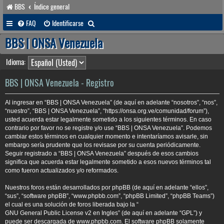
BBS
Índice general
B
FAQ
Identificarse
u
BBS | ONSA Venezuela
s
Idioma:
c
a
BBS | ONSA Venezuela - Registro
r
Al ingresar en “BBS | ONSA Venezuela” (de aquí en adelante “nosotros”, “nos”,
“nuestro”, “BBS | ONSA Venezuela”, “https://onsa.org.ve/comunidad/forum”),
usted acuerda estar legalmente sometido a los siguientes términos. En caso
contrario por favor no se registre y/o use “BBS | ONSA Venezuela”. Podemos
cambiar estos términos en cualquier momento e intentaríamos avisarle, sin
embargo sería prudente que los revisase por su cuenta periódicamente.
Seguir registrado a “BBS | ONSA Venezuela” después de esos cambios
significa que acuerda estar legalmente sometido a esos nuevos términos tal
como fueron actualizados y/o reformados.
Nuestros foros están desarrollados por phpBB (de aquí en adelante “ellos”,
“sus”, “software phpBB”, “www.phpbb.com”, “phpBB Limited”, “phpBB Teams”)
el cual es una solución de foros liberada bajo la “
GNU General Public License v2 en Ingles
” (de aquí en adelante “GPL”) y
puede ser descargada de
www.phpbb.com
. El software phpBB solamente