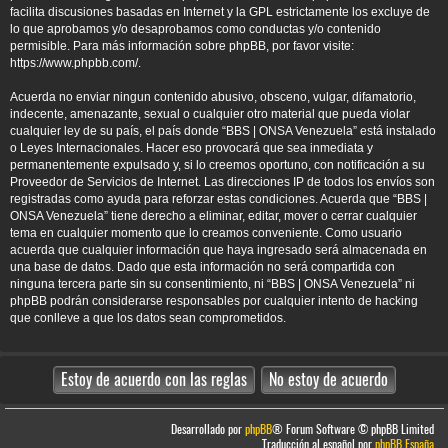
facilita discusiones basadas en Internet y la GPL estrictamente los excluye de
lo que aprobamos y/o desaprobamos como conductas y/o contenido
permisible. Para más información sobre phpBB, por favor visite:
https://www.phpbb.com/
.
Acuerda no enviar ningun contenido abusivo, obsceno, vulgar, difamatorio,
indecente, amenazante, sexual o cualquier otro material que pueda violar
cualquier ley de su país, el país donde “BBS | ONSA Venezuela” está instalado
o Leyes Internacionales. Hacer eso provocará que sea inmediata y
permanentemente expulsado y, si lo creemos oportuno, con notificación a su
Proveedor de Servicios de Internet. Las direcciones IP de todos los envíos son
registradas como ayuda para reforzar estas condiciones. Acuerda que “BBS |
ONSA Venezuela” tiene derecho a eliminar, editar, mover o cerrar cualquier
tema en cualquier momento que lo creamos conveniente. Como usuario
acuerda que cualquier información que haya ingresado será almacenada en
una base de datos. Dado que esta información no será compartida con
ninguna tercera parte sin su consentimiento, ni “BBS | ONSA Venezuela” ni
phpBB podrán considerarse responsables por cualquier intento de hacking
que conlleve a que los datos sean comprometidos.
Desarrollado por
phpBB
® Forum Software © phpBB Limited
Traducción al español por
phpBB España