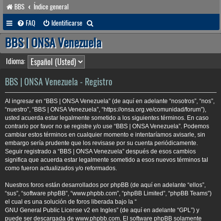
BBS
Índice general
B
FAQ
Identificarse
u
BBS | ONSA Venezuela
s
Idioma:
c
a
BBS | ONSA Venezuela - Registro
r
Al ingresar en “BBS | ONSA Venezuela” (de aquí en adelante “nosotros”, “nos”,
“nuestro”, “BBS | ONSA Venezuela”, “https://onsa.org.ve/comunidad/forum”),
usted acuerda estar legalmente sometido a los siguientes términos. En caso
contrario por favor no se registre y/o use “BBS | ONSA Venezuela”. Podemos
cambiar estos términos en cualquier momento e intentaríamos avisarle, sin
embargo sería prudente que los revisase por su cuenta periódicamente.
Seguir registrado a “BBS | ONSA Venezuela” después de esos cambios
significa que acuerda estar legalmente sometido a esos nuevos términos tal
como fueron actualizados y/o reformados.
Nuestros foros están desarrollados por phpBB (de aquí en adelante “ellos”,
“sus”, “software phpBB”, “www.phpbb.com”, “phpBB Limited”, “phpBB Teams”)
el cual es una solución de foros liberada bajo la “
GNU General Public License v2 en Ingles
” (de aquí en adelante “GPL”) y
puede ser descargada de
www.phpbb.com
. El software phpBB solamente