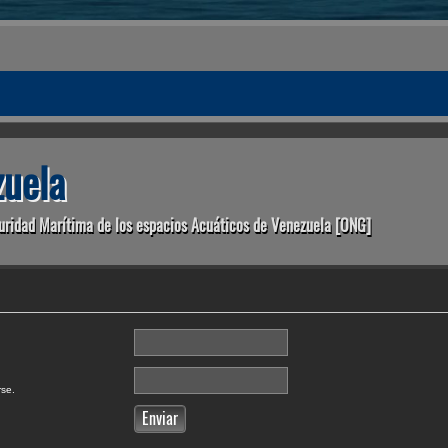
uela
uridad Marítima de los espacios Acuáticos de Venezuela [ONG]
rse.