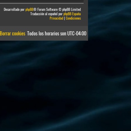
Desarrollado por
phpBB
® Forum Software © phpBB Limited
Traducción al español por
phpBB España
Privacidad
|
Condiciones
Borrar cookies
Todos los horarios son
UTC-04:00