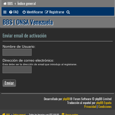
BBS
Índice general
B
FAQ
Identificarse
Registrarse
u
BBS | ONSA Venezuela
s
c
Enviar email de activación
a
Nombre de Usuario:
r
Dirección de correo electrónico:
Esta debe ser la dirección de email que introdujo al registrarse.
Desarrollado por
phpBB
® Forum Software © phpBB Limited
Traducción al español por
phpBB España
Privacidad
|
Condiciones
BBS
Índice general
Todos los horarios son
UTC-04:00
Borrar cookies