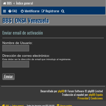
BBS
Índice general
B
FAQ
Identificarse
Registrarse
u
BBS | ONSA Venezuela
s
c
Enviar email de activación
a
Nombre de Usuario:
r
Dirección de correo electrónico:
Esta debe ser la dirección de email que introdujo al registrarse.
Desarrollado por
phpBB
® Forum Software © phpBB Limited
Traducción al español por
phpBB España
Privacidad
|
Condiciones
BBS
Índice general
Todos los horarios son
UTC-04:00
Borrar cookies