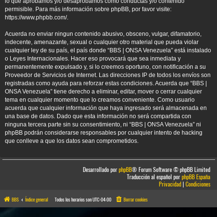
lo que aprobamos y/o desaprobamos como conductas y/o contenido
permisible. Para más información sobre phpBB, por favor visite:
https://www.phpbb.com/
.
Acuerda no enviar ningun contenido abusivo, obsceno, vulgar, difamatorio,
indecente, amenazante, sexual o cualquier otro material que pueda violar
cualquier ley de su país, el país donde “BBS | ONSA Venezuela” está instalado
o Leyes Internacionales. Hacer eso provocará que sea inmediata y
permanentemente expulsado y, si lo creemos oportuno, con notificación a su
Proveedor de Servicios de Internet. Las direcciones IP de todos los envíos son
registradas como ayuda para reforzar estas condiciones. Acuerda que “BBS |
ONSA Venezuela” tiene derecho a eliminar, editar, mover o cerrar cualquier
tema en cualquier momento que lo creamos conveniente. Como usuario
acuerda que cualquier información que haya ingresado será almacenada en
una base de datos. Dado que esta información no será compartida con
ninguna tercera parte sin su consentimiento, ni “BBS | ONSA Venezuela” ni
phpBB podrán considerarse responsables por cualquier intento de hacking
que conlleve a que los datos sean comprometidos.
Desarrollado por
phpBB
® Forum Software © phpBB Limited
Traducción al español por
phpBB España
Privacidad
|
Condiciones
BBS
Índice general
Todos los horarios son
UTC-04:00
Borrar cookies