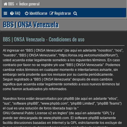
BBS
Índice general
B
FAQ
Identificarse
Registrarse
u
BBS | ONSA Venezuela
s
c
BBS | ONSA Venezuela - Condiciones de uso
a
Al ingresar en “BBS | ONSA Venezuela” (de aquí en adelante “nosotros”, “nos”,
r
“nuestro”, “BBS | ONSA Venezuela”, “https://onsa.org.ve/comunidad/forum”),
usted acuerda estar legalmente sometido a los siguientes términos. En caso
contrario por favor no se registre y/o use “BBS | ONSA Venezuela”. Podemos
cambiar estos términos en cualquier momento e intentaríamos avisarle, sin
embargo sería prudente que los revisase por su cuenta periódicamente.
Seguir registrado a “BBS | ONSA Venezuela” después de esos cambios
significa que acuerda estar legalmente sometido a esos nuevos términos tal
como fueron actualizados y/o reformados.
Nuestros foros están desarrollados por phpBB (de aquí en adelante “ellos”,
“sus”, “software phpBB”, “www.phpbb.com”, “phpBB Limited”, “phpBB Teams”)
el cual es una solución de foros liberada bajo la “
GNU General Public License v2 en Ingles
” (de aquí en adelante “GPL”) y
puede ser descargada de
www.phpbb.com
. El software phpBB solamente
facilita discusiones basadas en Internet y la GPL estrictamente los excluye de