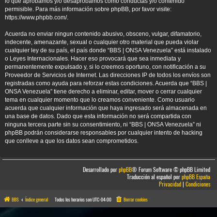
lo que aprobamos y/o desaprobamos como conductas y/o contenido
permisible. Para más información sobre phpBB, por favor visite:
https://www.phpbb.com/
.
Acuerda no enviar ningun contenido abusivo, obsceno, vulgar, difamatorio,
indecente, amenazante, sexual o cualquier otro material que pueda violar
cualquier ley de su país, el país donde “BBS | ONSA Venezuela” está instalado
o Leyes Internacionales. Hacer eso provocará que sea inmediata y
permanentemente expulsado y, si lo creemos oportuno, con notificación a su
Proveedor de Servicios de Internet. Las direcciones IP de todos los envíos son
registradas como ayuda para reforzar estas condiciones. Acuerda que “BBS |
ONSA Venezuela” tiene derecho a eliminar, editar, mover o cerrar cualquier
tema en cualquier momento que lo creamos conveniente. Como usuario
acuerda que cualquier información que haya ingresado será almacenada en
una base de datos. Dado que esta información no será compartida con
ninguna tercera parte sin su consentimiento, ni “BBS | ONSA Venezuela” ni
phpBB podrán considerarse responsables por cualquier intento de hacking
que conlleve a que los datos sean comprometidos.
Desarrollado por
phpBB
® Forum Software © phpBB Limited
Traducción al español por
phpBB España
Privacidad
|
Condiciones
BBS
Índice general
Todos los horarios son
UTC-04:00
Borrar cookies