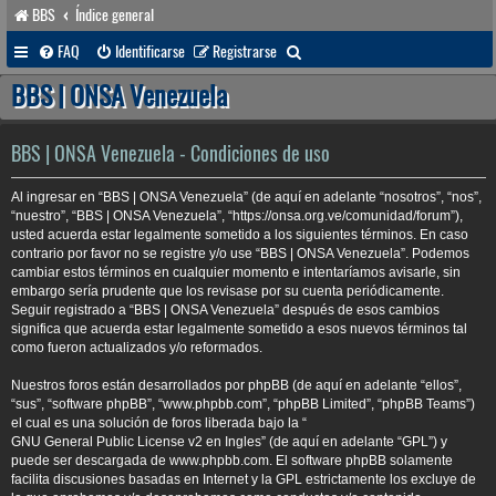
BBS
Índice general
B
FAQ
Identificarse
Registrarse
u
BBS | ONSA Venezuela
s
c
BBS | ONSA Venezuela - Condiciones de uso
a
Al ingresar en “BBS | ONSA Venezuela” (de aquí en adelante “nosotros”, “nos”,
r
“nuestro”, “BBS | ONSA Venezuela”, “https://onsa.org.ve/comunidad/forum”),
usted acuerda estar legalmente sometido a los siguientes términos. En caso
contrario por favor no se registre y/o use “BBS | ONSA Venezuela”. Podemos
cambiar estos términos en cualquier momento e intentaríamos avisarle, sin
embargo sería prudente que los revisase por su cuenta periódicamente.
Seguir registrado a “BBS | ONSA Venezuela” después de esos cambios
significa que acuerda estar legalmente sometido a esos nuevos términos tal
como fueron actualizados y/o reformados.
Nuestros foros están desarrollados por phpBB (de aquí en adelante “ellos”,
“sus”, “software phpBB”, “www.phpbb.com”, “phpBB Limited”, “phpBB Teams”)
el cual es una solución de foros liberada bajo la “
GNU General Public License v2 en Ingles
” (de aquí en adelante “GPL”) y
puede ser descargada de
www.phpbb.com
. El software phpBB solamente
facilita discusiones basadas en Internet y la GPL estrictamente los excluye de