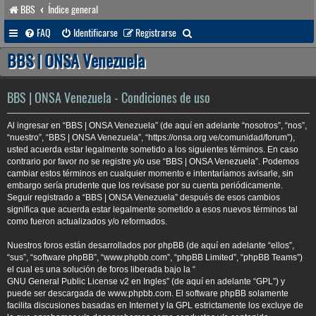
BBS
Índice general
B
FAQ
Identificarse
Registrarse
u
BBS | ONSA Venezuela
s
c
BBS | ONSA Venezuela - Condiciones de uso
a
Al ingresar en “BBS | ONSA Venezuela” (de aquí en adelante “nosotros”, “nos”,
r
“nuestro”, “BBS | ONSA Venezuela”, “https://onsa.org.ve/comunidad/forum”),
usted acuerda estar legalmente sometido a los siguientes términos. En caso
contrario por favor no se registre y/o use “BBS | ONSA Venezuela”. Podemos
cambiar estos términos en cualquier momento e intentaríamos avisarle, sin
embargo sería prudente que los revisase por su cuenta periódicamente.
Seguir registrado a “BBS | ONSA Venezuela” después de esos cambios
significa que acuerda estar legalmente sometido a esos nuevos términos tal
como fueron actualizados y/o reformados.
Nuestros foros están desarrollados por phpBB (de aquí en adelante “ellos”,
“sus”, “software phpBB”, “www.phpbb.com”, “phpBB Limited”, “phpBB Teams”)
el cual es una solución de foros liberada bajo la “
GNU General Public License v2 en Ingles
” (de aquí en adelante “GPL”) y
puede ser descargada de
www.phpbb.com
. El software phpBB solamente
facilita discusiones basadas en Internet y la GPL estrictamente los excluye de