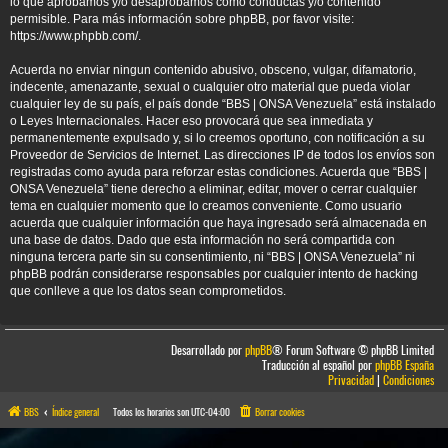
lo que aprobamos y/o desaprobamos como conductas y/o contenido
permisible. Para más información sobre phpBB, por favor visite:
https://www.phpbb.com/
.
Acuerda no enviar ningun contenido abusivo, obsceno, vulgar, difamatorio,
indecente, amenazante, sexual o cualquier otro material que pueda violar
cualquier ley de su país, el país donde “BBS | ONSA Venezuela” está instalado
o Leyes Internacionales. Hacer eso provocará que sea inmediata y
permanentemente expulsado y, si lo creemos oportuno, con notificación a su
Proveedor de Servicios de Internet. Las direcciones IP de todos los envíos son
registradas como ayuda para reforzar estas condiciones. Acuerda que “BBS |
ONSA Venezuela” tiene derecho a eliminar, editar, mover o cerrar cualquier
tema en cualquier momento que lo creamos conveniente. Como usuario
acuerda que cualquier información que haya ingresado será almacenada en
una base de datos. Dado que esta información no será compartida con
ninguna tercera parte sin su consentimiento, ni “BBS | ONSA Venezuela” ni
phpBB podrán considerarse responsables por cualquier intento de hacking
que conlleve a que los datos sean comprometidos.
Desarrollado por
phpBB
® Forum Software © phpBB Limited
Traducción al español por
phpBB España
Privacidad
|
Condiciones
BBS
Índice general
Todos los horarios son
UTC-04:00
Borrar cookies