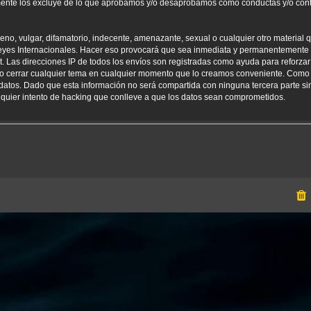
amente los excluye de lo que aprobamos y/o desaprobamos como conductas y/o con
o, vulgar, difamatorio, indecente, amenazante, sexual o cualquier otro material qu
yes Internacionales. Hacer eso provocará que sea inmediata y permanentemente e
net. Las direcciones IP de todos los envíos son registradas como ayuda para reforz
er o cerrar cualquier tema en cualquier momento que lo creamos conveniente. Como
tos. Dado que esta información no será compartida con ninguna tercera parte sin
uier intento de hacking que conlleve a que los datos sean comprometidos.