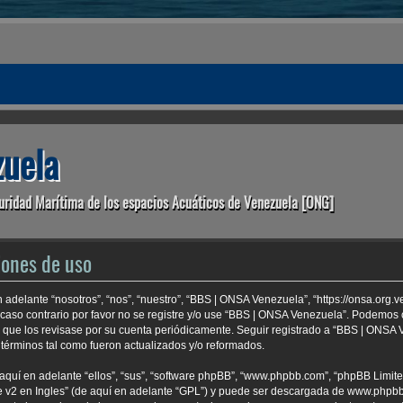
uela
uridad Marítima de los espacios Acuáticos de Venezuela [ONG]
iones de uso
adelante “nosotros”, “nos”, “nuestro”, “BBS | ONSA Venezuela”, “https://onsa.org.
 caso contrario por favor no se registre y/o use “BBS | ONSA Venezuela”. Podemo
e que los revisase por su cuenta periódicamente. Seguir registrado a “BBS | ONSA
términos tal como fueron actualizados y/o reformados.
aquí en adelante “ellos”, “sus”, “software phpBB”, “www.phpbb.com”, “phpBB Limite
 v2 en Ingles
” (de aquí en adelante “GPL”) y puede ser descargada de
www.phpb