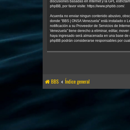
discusiones basadas en Internet y la GPL estrict
phpBB, por favor visite:
https://www.phpbb.com/
.
Acuerda no enviar ningun contenido abusivo, obscen
donde “BBS | ONSA Venezuela” está instalado o Le
notificación a su Proveedor de Servicios de Inter
Venezuela” tiene derecho a eliminar, editar, mov
haya ingresado será almacenada en una base de da
phpBB podrán considerarse responsables por cualq
BBS
Índice general