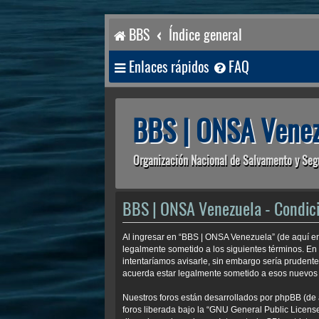
BBS
Índice general
Enlaces rápidos
FAQ
BBS | ONSA Venez
Organización Nacional de Salvamento y Seg
BBS | ONSA Venezuela - Condic
Al ingresar en “BBS | ONSA Venezuela” (de aquí en 
legalmente sometido a los siguientes términos. En
intentaríamos avisarle, sin embargo sería prudent
acuerda estar legalmente sometido a esos nuevos 
Nuestros foros están desarrollados por phpBB (de 
foros liberada bajo la “
GNU General Public License