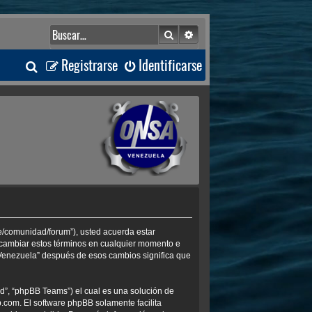
Buscar
Búsqueda avanzada
B
Registrarse
Identificarse
u
s
c
a
r
ve/comunidad/forum”), usted acuerda estar
s cambiar estos términos en cualquier momento e
 Venezuela” después de esos cambios significa que
d”, “phpBB Teams”) el cual es una solución de
b.com
. El software phpBB solamente facilita