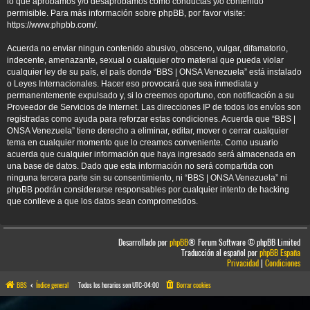
lo que aprobamos y/o desaprobamos como conductas y/o contenido
permisible. Para más información sobre phpBB, por favor visite:
https://www.phpbb.com/
.
Acuerda no enviar ningun contenido abusivo, obsceno, vulgar, difamatorio,
indecente, amenazante, sexual o cualquier otro material que pueda violar
cualquier ley de su país, el país donde “BBS | ONSA Venezuela” está instalado
o Leyes Internacionales. Hacer eso provocará que sea inmediata y
permanentemente expulsado y, si lo creemos oportuno, con notificación a su
Proveedor de Servicios de Internet. Las direcciones IP de todos los envíos son
registradas como ayuda para reforzar estas condiciones. Acuerda que “BBS |
ONSA Venezuela” tiene derecho a eliminar, editar, mover o cerrar cualquier
tema en cualquier momento que lo creamos conveniente. Como usuario
acuerda que cualquier información que haya ingresado será almacenada en
una base de datos. Dado que esta información no será compartida con
ninguna tercera parte sin su consentimiento, ni “BBS | ONSA Venezuela” ni
phpBB podrán considerarse responsables por cualquier intento de hacking
que conlleve a que los datos sean comprometidos.
Desarrollado por
phpBB
® Forum Software © phpBB Limited
Traducción al español por
phpBB España
Privacidad
|
Condiciones
BBS
Índice general
Todos los horarios son
UTC-04:00
Borrar cookies