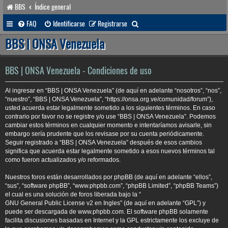
BBS
Índice general
B
FAQ
Identificarse
Registrarse
u
BBS | ONSA Venezuela
s
c
BBS | ONSA Venezuela - Condiciones de uso
a
Al ingresar en “BBS | ONSA Venezuela” (de aquí en adelante “nosotros”, “nos”,
r
“nuestro”, “BBS | ONSA Venezuela”, “https://onsa.org.ve/comunidad/forum”),
usted acuerda estar legalmente sometido a los siguientes términos. En caso
contrario por favor no se registre y/o use “BBS | ONSA Venezuela”. Podemos
cambiar estos términos en cualquier momento e intentaríamos avisarle, sin
embargo sería prudente que los revisase por su cuenta periódicamente.
Seguir registrado a “BBS | ONSA Venezuela” después de esos cambios
significa que acuerda estar legalmente sometido a esos nuevos términos tal
como fueron actualizados y/o reformados.
Nuestros foros están desarrollados por phpBB (de aquí en adelante “ellos”,
“sus”, “software phpBB”, “www.phpbb.com”, “phpBB Limited”, “phpBB Teams”)
el cual es una solución de foros liberada bajo la “
GNU General Public License v2 en Ingles
” (de aquí en adelante “GPL”) y
puede ser descargada de
www.phpbb.com
. El software phpBB solamente
facilita discusiones basadas en Internet y la GPL estrictamente los excluye de